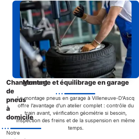
Changement
Montage et équilibrage en garage
de
Le montage pneus en garage à Villeneuve-D’Ascq
pneus
offre l’avantage d’un atelier complet : contrôle du
à
train avant, vérification géométrie si besoin,
domicile
inspection des freins et de la suspension en même
temps.
Notre