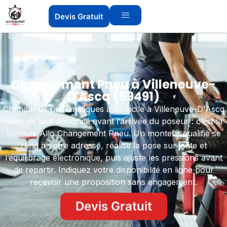
Devis Gratuit
Changement Pneu à Villeneuve-
D'Ascq (59491)
Changer de pneumatiques à domicile à Villeneuve-D'Ascq
avec un tarif annoncé avant l’arrivée du poseur : c’est la
formule Allo Changement Pneu. Un monteur qualifié se
rend à votre adresse, réalise la pose sur jante et
l’équilibrage électronique, puis ajuste les pressions avant
de repartir. Indiquez votre disponibilité en ligne pour
recevoir une proposition sans engagement.
Devis Gratuit