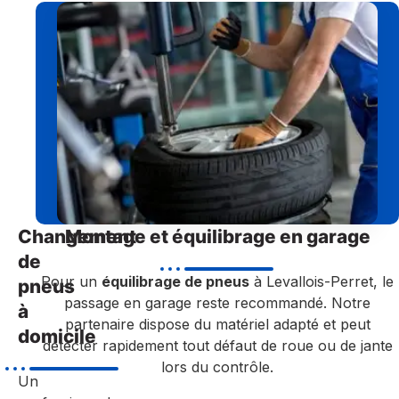
Changement
Montage et équilibrage en garage
de
Pour un
équilibrage de pneus
à Levallois-Perret, le
pneus
passage en garage reste recommandé. Notre
à
partenaire dispose du matériel adapté et peut
domicile
détecter rapidement tout défaut de roue ou de jante
lors du contrôle.
Un