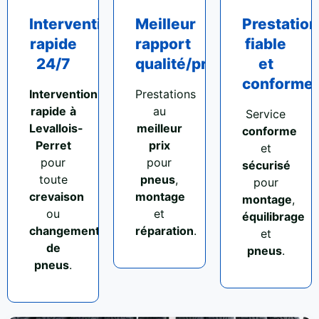
Intervention
Meilleur
Prestation
rapide
rapport
fiable
24/7
qualité/prix
et
conforme
Intervention
Prestations
rapide
à
au
Service
Levallois-
meilleur
conforme
Perret
prix
et
pour
pour
sécurisé
toute
pneus
,
pour
crevaison
montage
montage
,
ou
et
équilibrage
changement
réparation
.
et
de
pneus
.
pneus
.