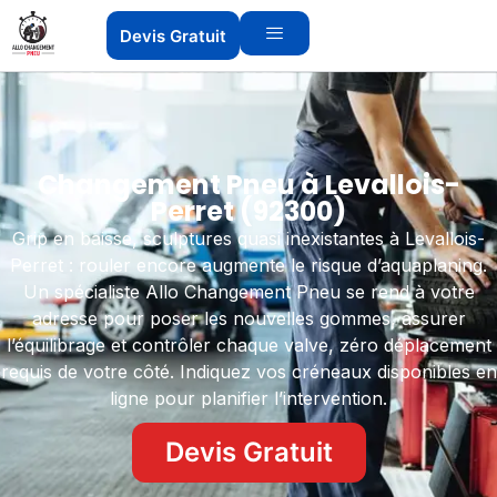
Devis Gratuit
Changement Pneu à Levallois-
Perret (92300)
Grip en baisse, sculptures quasi inexistantes à Levallois-
Perret : rouler encore augmente le risque d’aquaplaning.
Un spécialiste Allo Changement Pneu se rend à votre
adresse pour poser les nouvelles gommes, assurer
l’équilibrage et contrôler chaque valve, zéro déplacement
requis de votre côté. Indiquez vos créneaux disponibles en
ligne pour planifier l’intervention.
Devis Gratuit