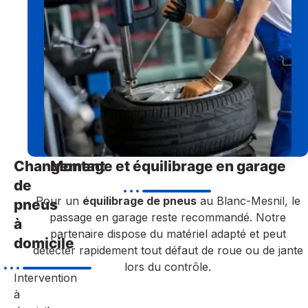
Changement
Montage et équilibrage en garage
de
Pour un
équilibrage de pneus
au Blanc-Mesnil, le
pneus
passage en garage reste recommandé. Notre
à
partenaire dispose du matériel adapté et peut
domicile
détecter rapidement tout défaut de roue ou de jante
lors du contrôle.
Intervention
à