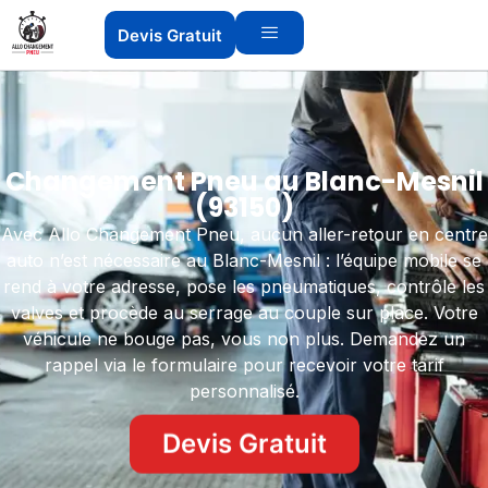
Devis Gratuit
Changement Pneu au Blanc-Mesnil
(93150)
Avec Allo Changement Pneu, aucun aller-retour en centre
auto n’est nécessaire au Blanc-Mesnil : l’équipe mobile se
rend à votre adresse, pose les pneumatiques, contrôle les
valves et procède au serrage au couple sur place. Votre
véhicule ne bouge pas, vous non plus. Demandez un
rappel via le formulaire pour recevoir votre tarif
personnalisé.
Devis Gratuit