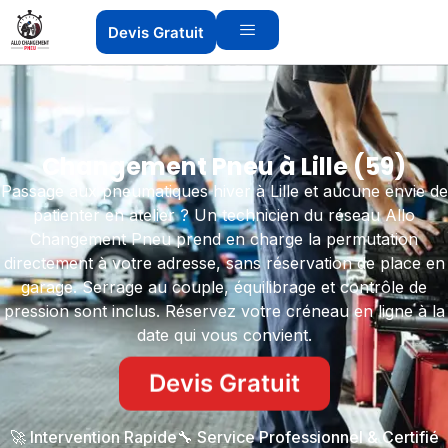
Devis Gratuit
Changement Pneu à Lille (59)
Passage aux pneumatiques hiver à Lille et aucune envie de
patienter en atelier ? Un technicien du réseau Allo
Changement Pneu prend en charge la permutation
directement à votre adresse, sans réservation de place en
garage. Serrage au couple, équilibrage et contrôle de
pression sont inclus. Réservez votre créneau en ligne à la
date qui vous convient.
Devis Gratuit
🚀 Intervention Rapide
🔧 Service Professionnel & Certifié