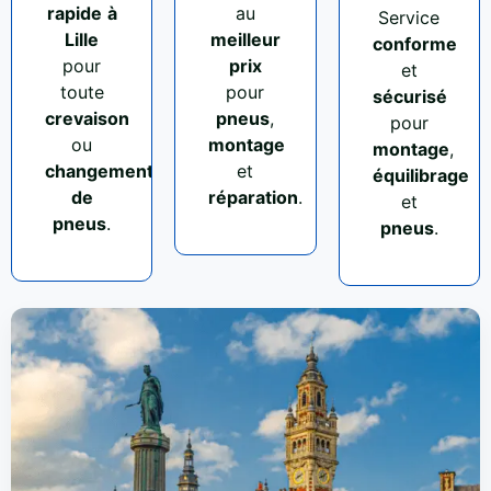
rapide
à
au
Service
Lille
meilleur
conforme
pour
prix
et
toute
pour
sécurisé
crevaison
pneus
,
pour
ou
montage
montage
,
changement
et
équilibrage
de
réparation
.
et
pneus
.
pneus
.