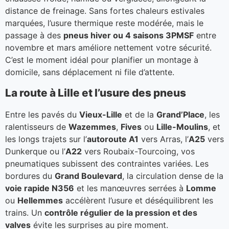
distance de freinage. Sans fortes chaleurs estivales
marquées, l’usure thermique reste modérée, mais le
passage à des
pneus hiver ou 4 saisons 3PMSF
entre
novembre et mars améliore nettement votre sécurité.
C’est le moment idéal pour planifier un montage à
domicile, sans déplacement ni file d’attente.
La route à Lille et l’usure des pneus
Entre les pavés du
Vieux-Lille
et de la
Grand’Place
, les
ralentisseurs de
Wazemmes
,
Fives
ou
Lille-Moulins
, et
les longs trajets sur l’
autoroute A1
vers Arras, l’
A25
vers
Dunkerque ou l’
A22
vers Roubaix-Tourcoing, vos
pneumatiques subissent des contraintes variées. Les
bordures du
Grand Boulevard
, la circulation dense de la
voie rapide N356
et les manœuvres serrées à
Lomme
ou
Hellemmes
accélèrent l’usure et déséquilibrent les
trains. Un
contrôle régulier de la pression et des
valves
évite les surprises au pire moment.