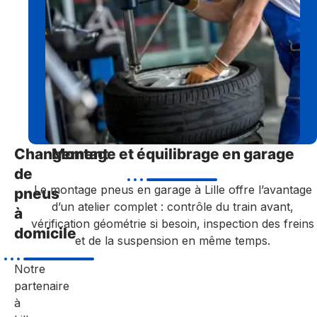
Changement
Montage et équilibrage en garage
de
Le montage pneus en garage à Lille offre l’avantage
pneus
d’un atelier complet : contrôle du train avant,
à
vérification géométrie si besoin, inspection des freins
domicile
et de la suspension en même temps.
Notre
partenaire
à