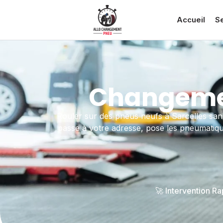
Accueil
S
Changemen
Rouler sur des pneus neufs à Sarcelles san
passe à votre adresse, pose les pneumatiques
🚀 Intervention R