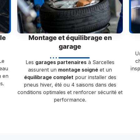
le
Montage et équilibrage en
garage
Un
Le
c
Les
garages partenaires
à Sarcelles
neau
ins
assurent un
montage soigné
et un
n en
équilibrage complet
pour installer des
s.
pneus hiver, été ou 4 saisons dans des
conditions optimales et renforcer sécurité et
performance.