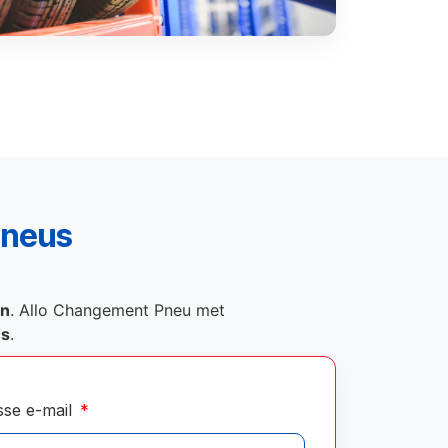
pneus
on
. Allo Changement Pneu met
és
.
sse e-mail