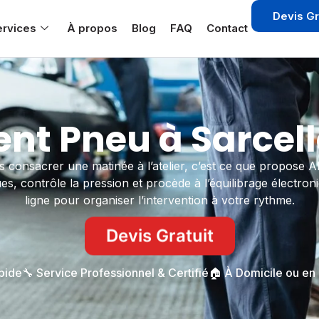
Devis Gr
ervices
À propos
Blog
FAQ
Contact
t Pneu à Sarcell
s consacrer une matinée à l’atelier, c’est ce que propose
, contrôle la pression et procède à l’équilibrage électroni
ligne pour organiser l’intervention à votre rythme.
Devis Gratuit
apide
🔧 Service Professionnel & Certifié
🏠 À Domicile ou en