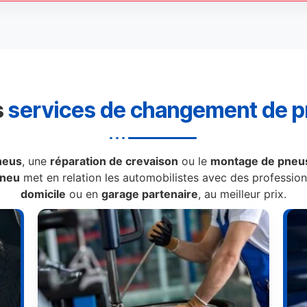
s
services de changement de 
neus
, une
réparation de crevaison
ou le
montage de pneus
Pneu
met en relation les automobilistes avec des professionn
domicile
ou en
garage partenaire
, au meilleur prix.