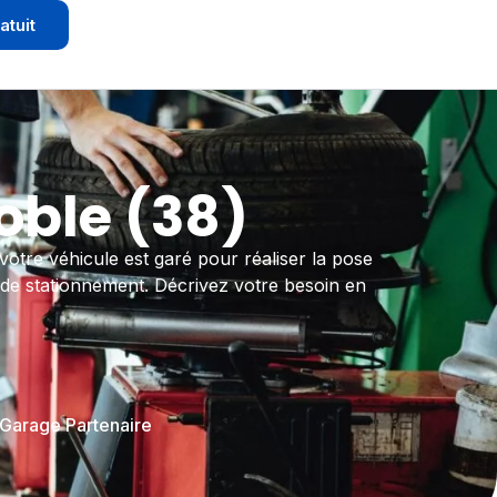
atuit
ble (38)
votre véhicule est garé pour réaliser la pose
 de stationnement. Décrivez votre besoin en
 Garage Partenaire