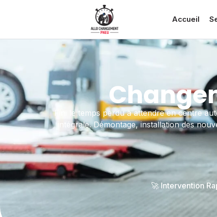
Accueil
S
Changem
Fini le temps perdu à attendre en centre aut
intégrale. Démontage, installation des nou
🚀 Intervention R