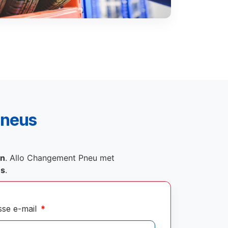
pneus
on
. Allo Changement Pneu met
és
.
sse e-mail