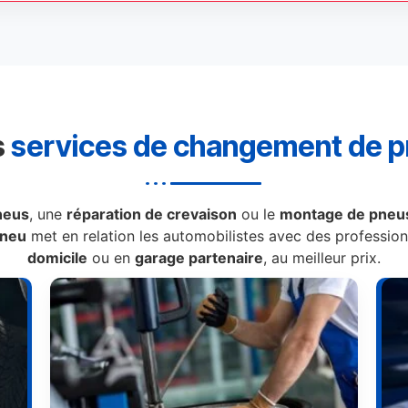
s
services de changement de 
neus
, une
réparation de crevaison
ou le
montage de pneus
Pneu
met en relation les automobilistes avec des professionn
domicile
ou en
garage partenaire
, au meilleur prix.