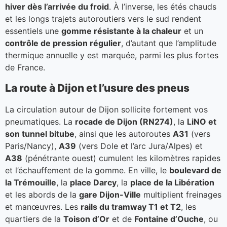
hiver dès l’arrivée du froid
. À l’inverse, les étés chauds
et les longs trajets autoroutiers vers le sud rendent
essentiels une
gomme résistante à la chaleur
et un
contrôle de pression régulier
, d’autant que l’amplitude
thermique annuelle y est marquée, parmi les plus fortes
de France.
La route à Dijon et l’usure des pneus
La circulation autour de Dijon sollicite fortement vos
pneumatiques. La
rocade de Dijon (RN274)
, la
LiNO et
son tunnel bitube
, ainsi que les autoroutes
A31
(vers
Paris/Nancy),
A39
(vers Dole et l’arc Jura/Alpes) et
A38
(pénétrante ouest) cumulent les kilomètres rapides
et l’échauffement de la gomme. En ville, le
boulevard de
la Trémouille
, la
place Darcy
, la
place de la Libération
et les abords de la
gare Dijon-Ville
multiplient freinages
et manœuvres. Les
rails du tramway T1 et T2
, les
quartiers de la
Toison d’Or
et de
Fontaine d’Ouche
, ou