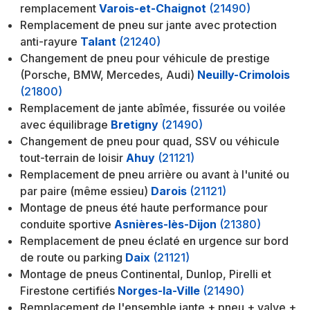
remplacement
Varois-et-Chaignot
(21490)
Remplacement de pneu sur jante avec protection
anti-rayure
Talant
(21240)
Changement de pneu pour véhicule de prestige
(Porsche, BMW, Mercedes, Audi)
Neuilly-Crimolois
(21800)
Remplacement de jante abîmée, fissurée ou voilée
avec équilibrage
Bretigny
(21490)
Changement de pneu pour quad, SSV ou véhicule
tout-terrain de loisir
Ahuy
(21121)
Remplacement de pneu arrière ou avant à l'unité ou
par paire (même essieu)
Darois
(21121)
Montage de pneus été haute performance pour
conduite sportive
Asnières-lès-Dijon
(21380)
Remplacement de pneu éclaté en urgence sur bord
de route ou parking
Daix
(21121)
Montage de pneus Continental, Dunlop, Pirelli et
Firestone certifiés
Norges-la-Ville
(21490)
Remplacement de l'ensemble jante + pneu + valve +