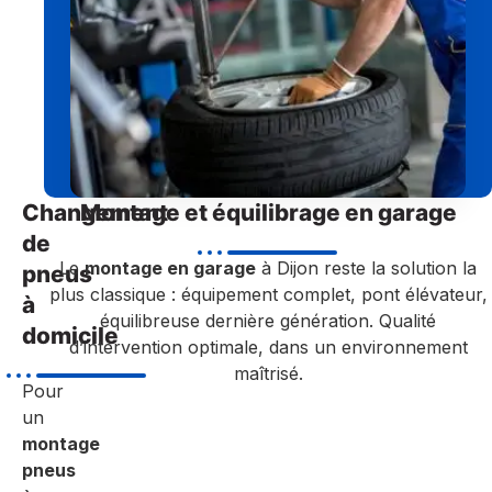
Changement
Montage et équilibrage en garage
de
Le
montage en garage
à Dijon reste la solution la
pneus
plus classique : équipement complet, pont élévateur,
à
équilibreuse dernière génération. Qualité
domicile
d’intervention optimale, dans un environnement
maîtrisé.
Pour
un
montage
pneus