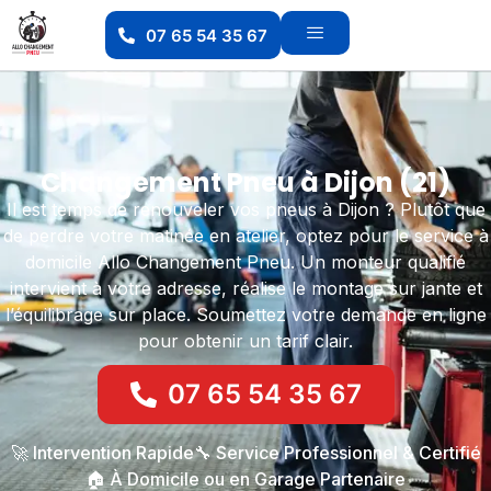
07 65 54 35 67
Changement Pneu à Dijon (21)
Il est temps de renouveler vos pneus à Dijon ? Plutôt que
de perdre votre matinée en atelier, optez pour le service à
domicile Allo Changement Pneu. Un monteur qualifié
intervient à votre adresse, réalise le montage sur jante et
l’équilibrage sur place. Soumettez votre demande en ligne
pour obtenir un tarif clair.
07 65 54 35 67
🚀 Intervention Rapide
🔧 Service Professionnel & Certifié
🏠 À Domicile ou en Garage Partenaire