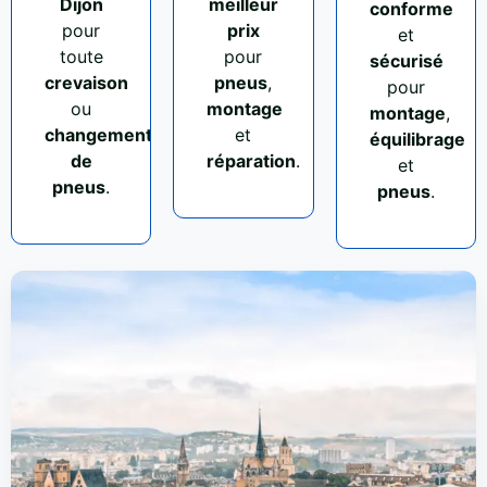
Dijon
meilleur
conforme
pour
prix
et
toute
pour
sécurisé
crevaison
pneus
,
pour
ou
montage
montage
,
changement
et
équilibrage
de
réparation
.
et
pneus
.
pneus
.