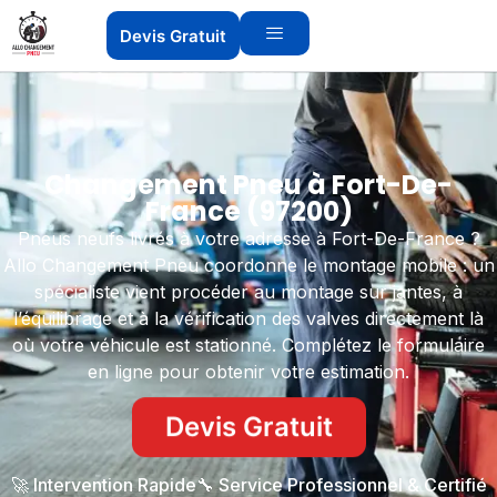
Devis Gratuit
Changement Pneu à Fort-De-
France (97200)
Pneus neufs livrés à votre adresse à Fort-De-France ?
Allo Changement Pneu coordonne le montage mobile : un
spécialiste vient procéder au montage sur jantes, à
l’équilibrage et à la vérification des valves directement là
où votre véhicule est stationné. Complétez le formulaire
en ligne pour obtenir votre estimation.
Devis Gratuit
🚀 Intervention Rapide
🔧 Service Professionnel & Certifié