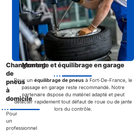
Changement
Montage et équilibrage en garage
de
Pour un
équilibrage de pneus
à Fort-De-France, le
pneus
passage en garage reste recommandé. Notre
à
partenaire dispose du matériel adapté et peut
domicile
détecter rapidement tout défaut de roue ou de jante
lors du contrôle.
Pour
un
professionnel