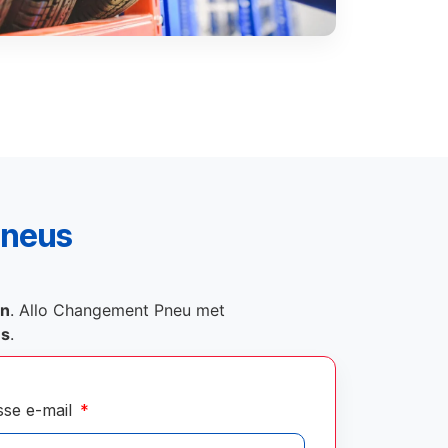
pneus
on
. Allo Changement Pneu met
és
.
sse e-mail