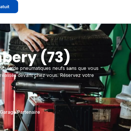
atuit
bery (73)
hicule de pneumatiques neufs sans que vous
 réalisés devant chez vous. Réservez votre
 Garage Partenaire