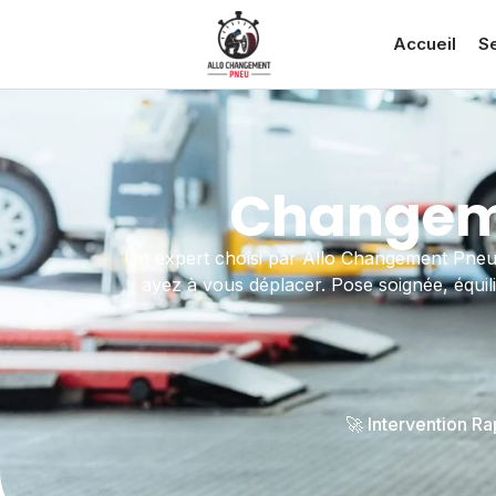
Accueil
S
Changeme
Un expert choisi par Allo Changement Pneu
ayez à vous déplacer. Pose soignée, équil
🚀 Intervention R