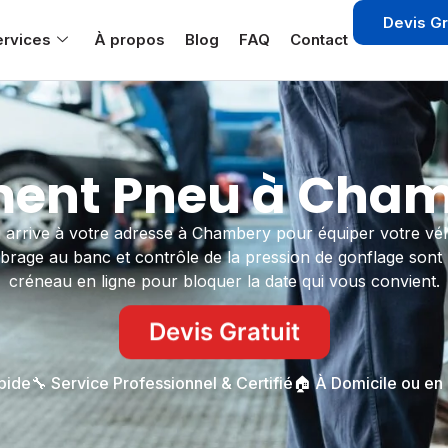
Devis Gr
ervices
À propos
Blog
FAQ
Contact
nt Pneu à Cham
 arrive à votre adresse à Chambery pour équiper votre vé
ibrage au banc et contrôle de la pression de gonflage sont
créneau en ligne pour bloquer la date qui vous convient.
Devis Gratuit
apide
🔧 Service Professionnel & Certifié
🏠 À Domicile ou en