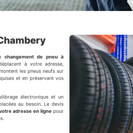
Chambery
re
changement de pneu à
déplacent à votre adresse,
montent les pneus neufs sur
equises et en préservant vos
librage électronique et un
placées au besoin. Le devis
votre adresse en ligne
pour
s.