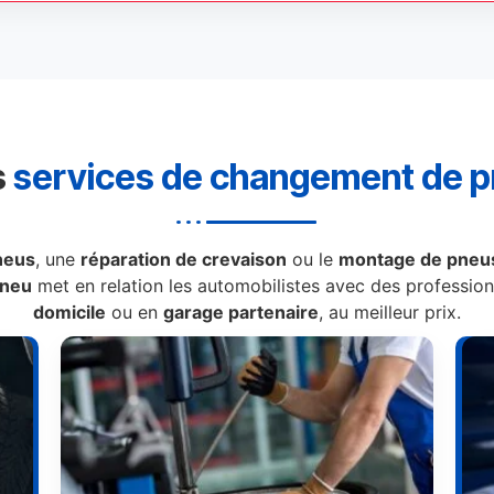
s
services de changement de 
neus
, une
réparation de crevaison
ou le
montage de pneus
Pneu
met en relation les automobilistes avec des professionn
domicile
ou en
garage partenaire
, au meilleur prix.