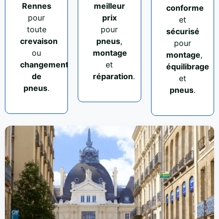
Rennes
meilleur
conforme
pour
prix
et
toute
pour
sécurisé
crevaison
pneus
,
pour
ou
montage
montage
,
changement
et
équilibrage
de
réparation
.
et
pneus
.
pneus
.