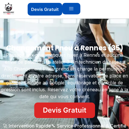
Devis Gratuit
Changement Pneu à Rennes (35)
Passage aux pneumatiques hiver à Rennes et aucune
envie de patienter en atelier ? Un technicien du réseau
Allo Changement Pneu prend en charge la permutation
directement à votre adresse, sans réservation de place en
garage. Serrage au couple, équilibrage et contrôle de
pression sont inclus. Réservez votre créneau en ligne à la
date qui vous convient.
Devis Gratuit
🚀 Intervention Rapide
🔧 Service Professionnel & Certifié