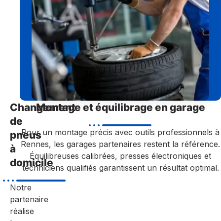
Changement
Montage et équilibrage en garage
de
Pour un montage précis avec outils professionnels à
pneus
Rennes, les garages partenaires restent la référence.
à
Équilibreuses calibrées, presses électroniques et
domicile
techniciens qualifiés garantissent un résultat optimal.
Notre
partenaire
réalise