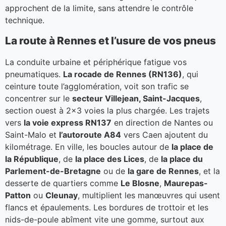
approchent de la limite, sans attendre le contrôle
technique.
La route à Rennes et l’usure de vos pneus
La conduite urbaine et périphérique fatigue vos
pneumatiques.
La rocade de Rennes (RN136)
, qui
ceinture toute l’agglomération, voit son trafic se
concentrer sur le
secteur Villejean, Saint-Jacques
,
section ouest à 2×3 voies la plus chargée. Les trajets
vers
la voie express RN137
en direction de Nantes ou
Saint-Malo et
l’autoroute A84
vers Caen ajoutent du
kilométrage. En ville, les boucles autour de
la place de
la République
, de
la place des Lices
, de
la place du
Parlement-de-Bretagne
ou de
la gare de Rennes
, et la
desserte de quartiers comme
Le Blosne
,
Maurepas-
Patton
ou
Cleunay
, multiplient les manœuvres qui usent
flancs et épaulements. Les bordures de trottoir et les
nids-de-poule abîment vite une gomme, surtout aux