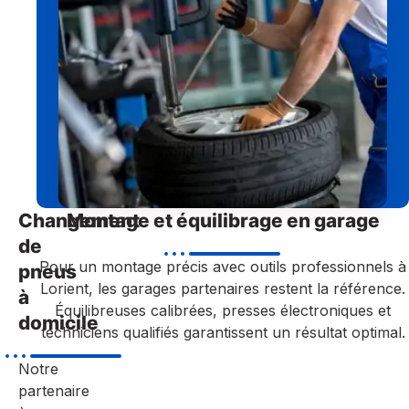
Changement
Montage et équilibrage en garage
de
Pour un montage précis avec outils professionnels à
pneus
Lorient, les garages partenaires restent la référence.
à
Équilibreuses calibrées, presses électroniques et
domicile
techniciens qualifiés garantissent un résultat optimal.
Notre
partenaire