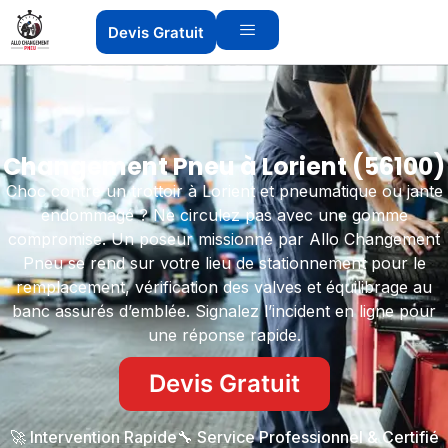
Devis Gratuit
Changement Pneu à Lorient (56100)
Choc contre un trottoir à Lorient et pneumatique ou jante
endommagé ? Ne circulez pas avec une gomme
compromise. Un poseur missionné par Allo Changement
Pneu se rend sur votre lieu de stationnement pour le
remplacement, vérification des valves et équilibrage au
banc assurés d’emblée. Signalez l’incident en ligne pour
une réponse rapide.
Devis Gratuit
🚀 Intervention Rapide
🔧 Service Professionnel & Certifié