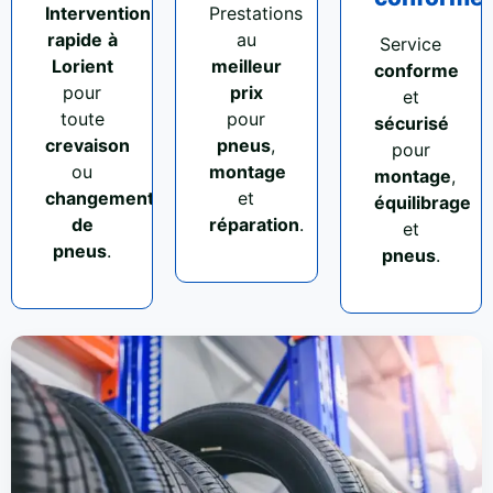
Intervention
Prestations
rapide
à
au
Service
Lorient
meilleur
conforme
pour
prix
et
toute
pour
sécurisé
crevaison
pneus
,
pour
ou
montage
montage
,
changement
et
équilibrage
de
réparation
.
et
pneus
.
pneus
.