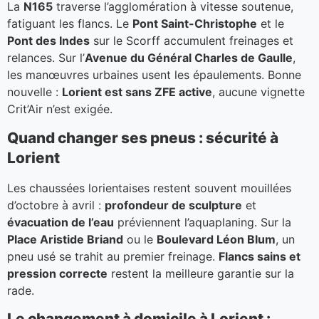
La
N165
traverse l’agglomération à vitesse soutenue,
fatiguant les flancs. Le
Pont Saint-Christophe
et le
Pont des Indes
sur le Scorff accumulent freinages et
relances. Sur l’
Avenue du Général Charles de Gaulle
,
les manœuvres urbaines usent les épaulements. Bonne
nouvelle :
Lorient est sans ZFE active
, aucune vignette
Crit’Air n’est exigée.
Quand changer ses pneus : sécurité à
Lorient
Les chaussées lorientaises restent souvent mouillées
d’octobre à avril :
profondeur de sculpture
et
évacuation de l’eau
préviennent l’aquaplaning. Sur la
Place Aristide Briand
ou le
Boulevard Léon Blum
, un
pneu usé se trahit au premier freinage.
Flancs sains et
pression correcte
restent la meilleure garantie sur la
rade.
Le changement à domicile à Lorient :