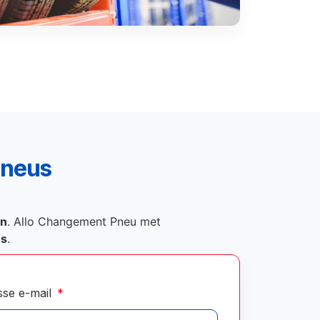
pneus
on
. Allo Changement Pneu met
és
.
sse e-mail