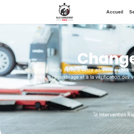
Accueil
S
Change
Pneus neufs livrés à votre adresse au Mans
jantes, à l’équilibrage et à la vérification d
🚀 Intervention R