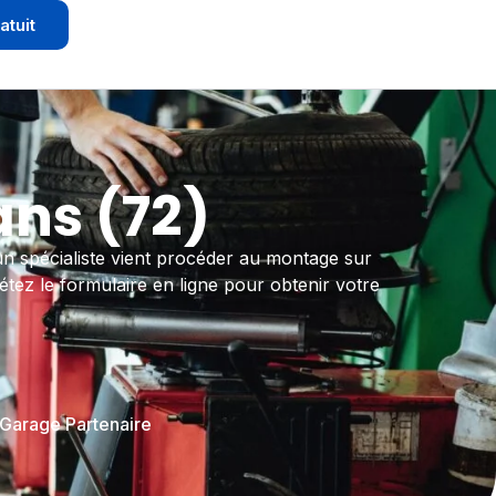
atuit
ns (72)
 spécialiste vient procéder au montage sur
létez le formulaire en ligne pour obtenir votre
 Garage Partenaire