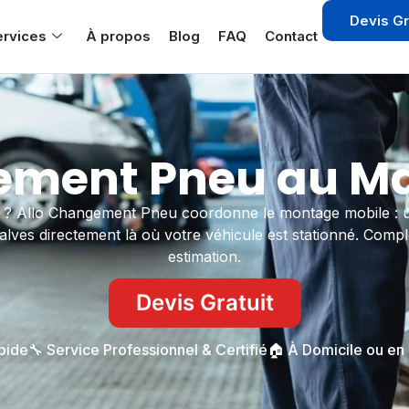
Devis Gr
ervices
À propos
Blog
FAQ
Contact
ment Pneu au Ma
 ? Allo Changement Pneu coordonne le montage mobile : un
es valves directement là où votre véhicule est stationné. Comp
estimation.
Devis Gratuit
apide
🔧 Service Professionnel & Certifié
🏠 À Domicile ou en