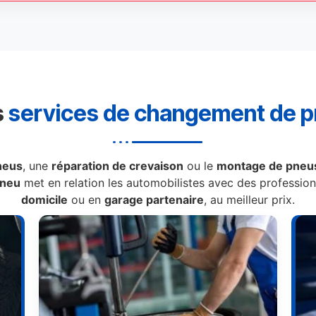
s
services de changement de 
neus
, une
réparation de crevaison
ou le
montage de pneus
Pneu
met en relation les automobilistes avec des professionn
domicile
ou en
garage partenaire
, au meilleur prix.