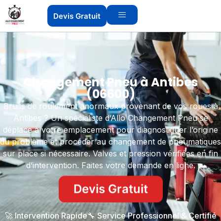
Devis Gratuit
Changement Pneu à Antibes
(06600)
Bruits de roulement anormaux provenant de vos roues à
Antibes ? Un spécialiste d’Allo Changement Pneu se
déplace à votre emplacement pour diagnostiquer l’origine
du problème et procéder au changement de pneumatiques
sur place si nécessaire. Valves et pression vérifiées en fin
d’intervention. Faites votre demande en ligne.
Devis Gratuit
🚀 Intervention Rapide
🔧 Service Professionnel & Certifié