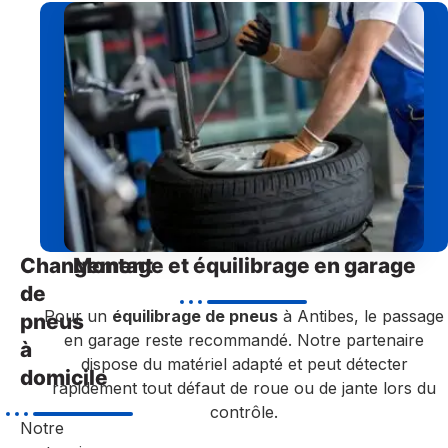
Changement
Montage et équilibrage en garage
de
Pour un
équilibrage de pneus
à Antibes, le passage
pneus
en garage reste recommandé. Notre partenaire
à
dispose du matériel adapté et peut détecter
domicile
rapidement tout défaut de roue ou de jante lors du
contrôle.
Notre