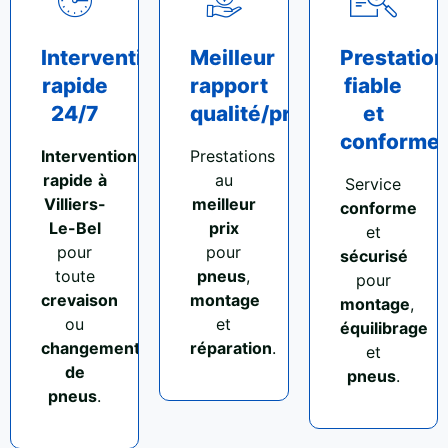
Intervention
Meilleur
Prestation
rapide
rapport
fiable
24/7
qualité/prix
et
conforme
Intervention
Prestations
rapide
à
au
Service
Villiers-
meilleur
conforme
Le-Bel
prix
et
pour
pour
sécurisé
toute
pneus
,
pour
crevaison
montage
montage
,
ou
et
équilibrage
changement
réparation
.
et
de
pneus
.
pneus
.