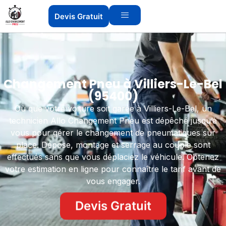
Devis Gratuit
Changement Pneu à Villiers-Le-Bel
(95400)
Où que votre voiture soit garée à Villiers-Le-Bel, un
technicien Allo Changement Pneu est dépêché jusqu’à
vous pour gérer le changement de pneumatiques sur
place. Dépose, montage et serrage au couple sont
effectués sans que vous déplaciez le véhicule. Obtenez
votre estimation en ligne pour connaître le tarif avant de
vous engager.
Devis Gratuit