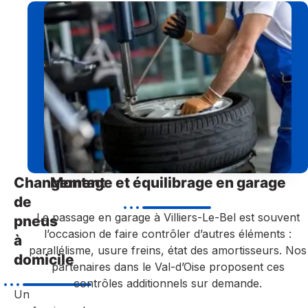
Changement
Montage et équilibrage en garage
de
Le passage en garage à Villiers-Le-Bel est souvent
pneus
l’occasion de faire contrôler d’autres éléments :
à
parallélisme, usure freins, état des amortisseurs. Nos
domicile
partenaires dans le Val-d’Oise proposent ces
contrôles additionnels sur demande.
Un