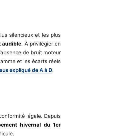
us silencieux et les plus
 audible
. À privilégier en
 l’absence de bruit moteur
ramme et les écarts réels
eus expliqué de A à D
.
conformité légale. Depuis
pement hivernal du 1er
icule.