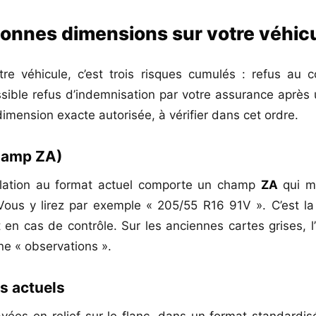
bonnes dimensions sur votre véhic
e véhicule, c’est trois risques cumulés : refus au c
ible refus d’indemnisation par votre assurance après u
imension exacte autorisée, à vérifier dans cet ordre.
champ ZA)
culation au format actuel comporte un champ
ZA
qui m
ous y lirez par exemple « 205/55 R16 91V ». C’est la 
en cas de contrôle. Sur les anciennes cartes grises, l
e « observations ».
s actuels
ées en relief sur le flanc, dans un format standardisé