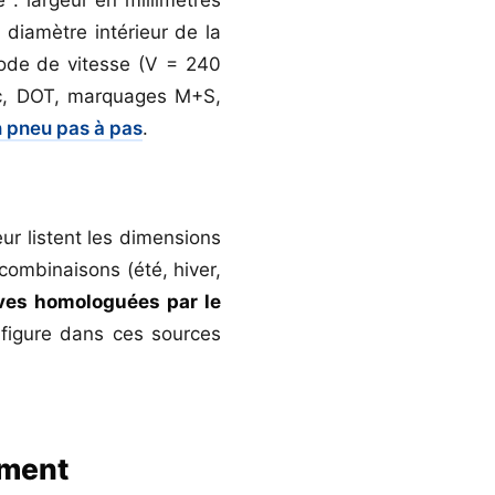
 diamètre intérieur de la
code de vitesse (V = 240
nc, DOT, marquages M+S,
n pneu pas à pas
.
eur listent les dimensions
ombinaisons (été, hiver,
ives homologuées par le
 figure dans ces sources
ement