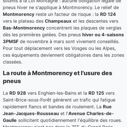
soumis à la Loi Montagne : aucune obligation légale de
pneus hiver ne s'applique à Montmorency. Le relief de
Montmorency
reste un facteur de risque : la
RD 124
vers le plateau des
Champeaux
et les descentes vers
Bas-Montmorency
concentrent les plaques de verglas
dès les premières gelées. Des pneus
hiver ou 4-saisons
3PMSF
de novembre à mars sont vivement conseillés.
Pour tout déplacement vers les Vosges ou les Alpes,
ces équipements deviennent obligatoires dans les zones
classées.
La route à Montmorency et l'usure des
pneus
La
RD 928
vers Enghien-les-Bains et la
RD 125
vers
Saint-Brice-sous-Forêt génèrent un trafic qui fatigue
rapidement flancs et bandes de roulement. La
Rue
Jean-Jacques-Rousseau
et l'
Avenue Charles-de-
Gaulle
sollicitent quotidiennement l'équilibre des roues.