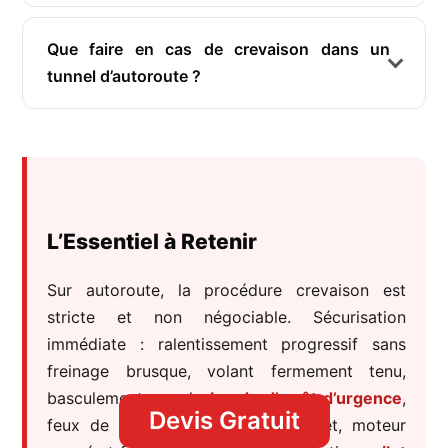
Que faire en cas de crevaison dans un
tunnel d’autoroute ?
L’Essentiel à Retenir
Sur autoroute, la procédure crevaison est
stricte et non négociable. Sécurisation
immédiate : ralentissement progressif sans
freinage brusque, volant fermement tenu,
basculement vers la
bande d’arrêt d’urgence
,
Devis Gratuit
feux de détresse activés dès l’arrêt, moteur