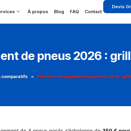
Devis Gr
ervices
À propos
Blog
FAQ
Contact
nt de pneus 2026 : grille
& comparatifs
»
Prix d’un changement de pneus 2026 : grill
hangement de 4 pneus posés s’échelonne de
350 € pour