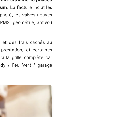
ium
. La facture inclut les
 pneu), les valves neuves
TPMS, géométrie, antivol)
 et des frais cachés au
restation, et certaines
i la grille complète par
eedy / Feu Vert / garage