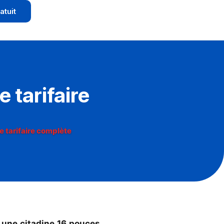
atuit
 tarifaire
e tarifaire complète
 une citadine 16 pouces