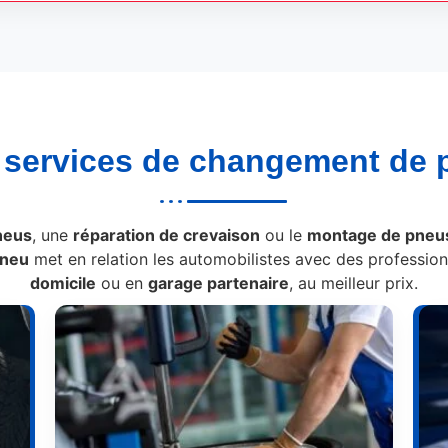
s
services de changement de 
neus
, une
réparation de crevaison
ou le
montage de pneus
Pneu
met en relation les automobilistes avec des professionn
domicile
ou en
garage partenaire
, au meilleur prix.