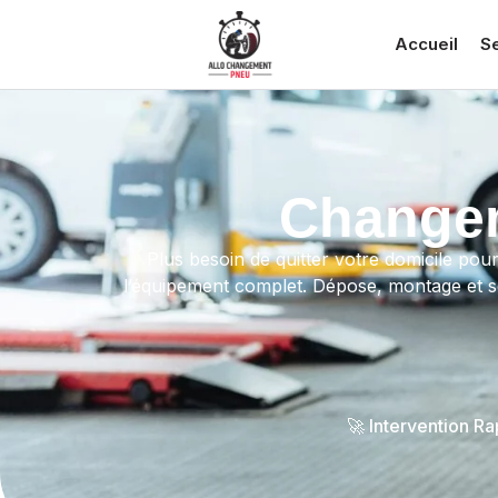
Accueil
S
Changem
Plus besoin de quitter votre domicile po
l’équipement complet. Dépose, montage et ser
🚀 Intervention R