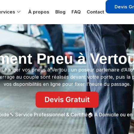
Devis Gr
ervices
À propos
Blog
FAQ
Contact
ent Pneu à Vertou
ur changer vos pneus à Vertou : un poseur partenaire d’A
rage au couple sont réalisés devant votre porte, puis la pr
vos disponibilités en ligne pour fixer l’heure du passage.
Devis Gratuit
apide
🔧 Service Professionnel & Certifié
🏠 À Domicile ou en