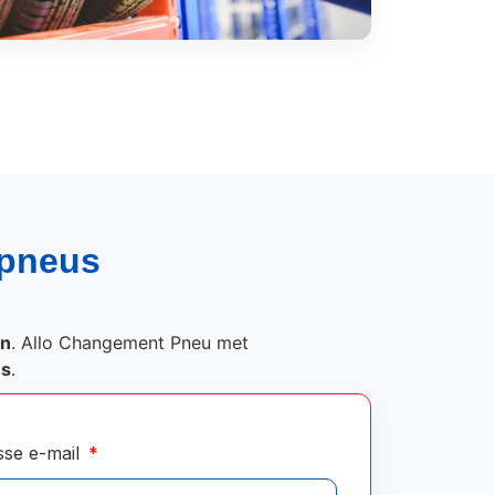
 pneus
on
. Allo Changement Pneu met
és
.
sse e-mail