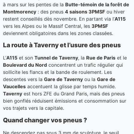
à mars sur les pentes de la
Butte-témoin de la forêt de
Montmorency
: des pneus
4 saisons 3PMSF
ou hiver
restent conseillés dès novembre. En partant via l’
A115
vers les Alpes ou le Massif Central, les
3PMSF
deviennent obligatoires dans les zones classées.
La route à Taverny et l’usure des pneus
L’
A115
et son
Tunnel de Taverny
, la
Rue de Paris
et le
Boulevard du Nord
concentrent un trafic régulier qui
sollicite les flancs et la bande de roulement. Les
descentes vers la
Gare de Taverny
ou la
Gare de
Vaucelles
accentuent la glisse par temps humide.
Taverny
est hors ZFE du Grand Paris, mais des pneus
bien gonflés réduisent émissions et consommation sur
vos trajets vers la capitale.
Quand changer vos pneus ?
Ne descendez pas sous 3 mm de sculpture, le seuil