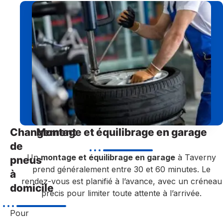
Changement
Montage et équilibrage en garage
de
Un
montage et équilibrage en garage
à Taverny
pneus
prend généralement entre 30 et 60 minutes. Le
à
rendez-vous est planifié à l’avance, avec un créneau
domicile
précis pour limiter toute attente à l’arrivée.
Pour