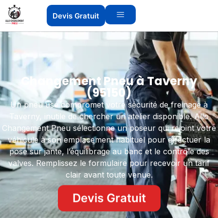
Devis Gratuit
Changement Pneu à Taverny
(95150)
Un pneu usé compromet votre sécurité de freinage à
Taverny, inutile de chercher un atelier disponible. Allo
Changement Pneu sélectionne un poseur qui rejoint votre
véhicule à son emplacement habituel pour effectuer la
pose sur jante, l’équilibrage au banc et le contrôle des
valves. Remplissez le formulaire pour recevoir un tarif
clair avant toute venue.
Devis Gratuit