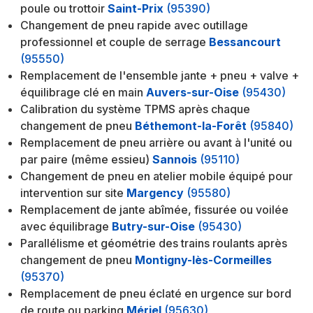
poule ou trottoir
Saint-Prix
(95390)
Changement de pneu rapide avec outillage
professionnel et couple de serrage
Bessancourt
(95550)
Remplacement de l'ensemble jante + pneu + valve +
équilibrage clé en main
Auvers-sur-Oise
(95430)
Calibration du système TPMS après chaque
changement de pneu
Béthemont-la-Forêt
(95840)
Remplacement de pneu arrière ou avant à l'unité ou
par paire (même essieu)
Sannois
(95110)
Changement de pneu en atelier mobile équipé pour
intervention sur site
Margency
(95580)
Remplacement de jante abîmée, fissurée ou voilée
avec équilibrage
Butry-sur-Oise
(95430)
Parallélisme et géométrie des trains roulants après
changement de pneu
Montigny-lès-Cormeilles
(95370)
Remplacement de pneu éclaté en urgence sur bord
de route ou parking
Mériel
(95630)