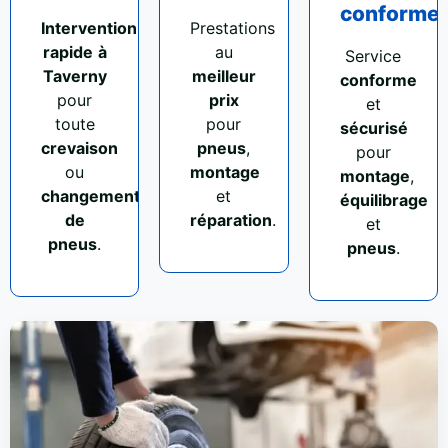
conforme
Intervention
Prestations
rapide
à
au
Service
Taverny
meilleur
conforme
pour
prix
et
toute
pour
sécurisé
crevaison
pneus
,
pour
ou
montage
montage
,
changement
et
équilibrage
de
réparation
.
et
pneus
.
pneus
.