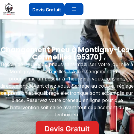
Devis Gratuit
Changement Pneu à Montigny-Les-
Cormeilles (95370)
Besoin de nouveaux pneus sans mobiliser votre journée à
Montigny-Les-Cormeilles ? Allo Changement Pneu
programme un poseur à l’heure qui vous convient,
directement devant chez vous. Serrage au couple, réglage
de pression et équilibrage électronique sont accomplis sur
place. Réservez votre créneau en ligne pour que
l’intervention soit calée avant tout déplacement du
technicien.
Devis Gratuit