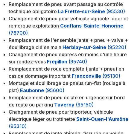
Remplacement de pneu avant passage au contrôle
technique obligatoire
La Frette-sur-Seine
(95530)
Changement de pneu pour véhicule agricole léger et
remorque exploitation
Conflans-Sainte-Honorine
(78700)
Remplacement de l'ensemble jante + pneu + valve +
équilibrage clé en main
Herblay-sur-Seine
(95220)
Changement de pneu express en moins d'une heure
sur rendez-vous
Frépillon
(95740)
Remplacement de roue complète (jante + pneu) en
cas de dommage important
Franconville
(95130)
Montage et équilibrage de pneus run-flat (roulage à
plat)
Eaubonne
(95600)
Remplacement de pneu éclaté en urgence sur bord
de route ou parking
Taverny
(95150)
Changement de pneu pour triporteur, véhicule
électrique léger ou trottinette
Saint-Ouen-l'Aumône
(95310)
Remplacement de jante abîmée, fissurée ou voilée