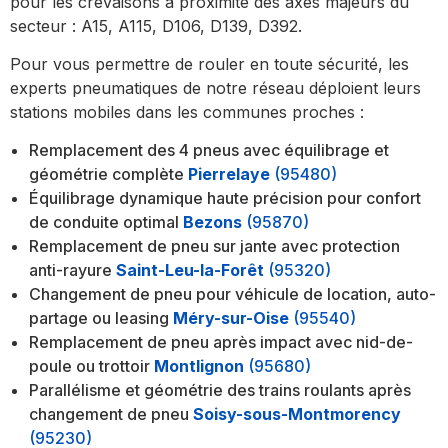
pour les crevaisons à proximité des axes majeurs du
secteur : A15, A115, D106, D139, D392.
Pour vous permettre de rouler en toute sécurité, les
experts pneumatiques de notre réseau déploient leurs
stations mobiles dans les communes proches :
Remplacement des 4 pneus avec équilibrage et
géométrie complète
Pierrelaye
(95480)
Équilibrage dynamique haute précision pour confort
de conduite optimal
Bezons
(95870)
Remplacement de pneu sur jante avec protection
anti-rayure
Saint-Leu-la-Forêt
(95320)
Changement de pneu pour véhicule de location, auto-
partage ou leasing
Méry-sur-Oise
(95540)
Remplacement de pneu après impact avec nid-de-
poule ou trottoir
Montlignon
(95680)
Parallélisme et géométrie des trains roulants après
changement de pneu
Soisy-sous-Montmorency
(95230)