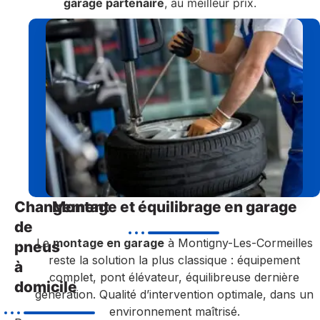
garage partenaire
, au meilleur prix.
Changement
Montage et équilibrage en garage
de
Le
montage en garage
à Montigny-Les-Cormeilles
pneus
reste la solution la plus classique : équipement
à
complet, pont élévateur, équilibreuse dernière
domicile
génération. Qualité d’intervention optimale, dans un
environnement maîtrisé.