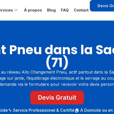
Devis Gr
ervices
À propos
Blog
FAQ
Contact
Pneu dans la Sa
(71)
 au réseau Allo Changement Pneu, actif partout dans la Saô
sur jante, l’équilibrage électronique et le serrage au coup
demande via le formulaire pour recevoir votre devis person
Devis Gratuit
apide
🔧 Service Professionnel & Certifié
🏠 À Domicile ou en