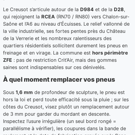
Le Creusot s’articule autour de la
D984
et de la
D28
,
qui rejoignent la
RCEA
(RN70 / RN80) vers Chalon-sur-
Saône et l’A6 au niveau d’Écuisses. Le relief vallonné de
la ville industrielle, ses fortes pentes près du Château
de la Verrerie et les nombreux ralentisseurs des
quartiers résidentiels sollicitent durement les pneus en
freinage et en virage. La commune est
hors périmètre
ZFE
: pas de restriction Crit’Air, mais des gommes
saines sont indispensables sur ces dénivelés.
À quel moment remplacer vos pneus
Sous
1,6 mm
de profondeur de sculpture, le pneu est
hors la loi et perd toute efficacité sous la pluie ; sur les
côtes du Creusot, visez plutôt un remplacement autour
de 3 mm pour garder du mordant en descente.
Inspectez l’usure irrégulière (un seul bord rongé =
parallélisme à vérifier), les coupures dans la bande de