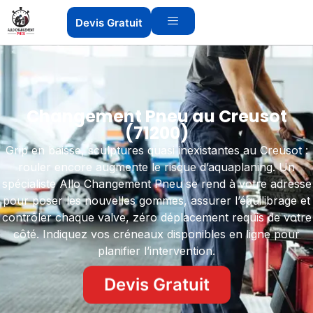
Devis Gratuit
Changement Pneu au Creusot
(71200)
Grip en baisse, sculptures quasi inexistantes au Creusot :
rouler encore augmente le risque d’aquaplaning. Un
spécialiste Allo Changement Pneu se rend à votre adresse
pour poser les nouvelles gommes, assurer l’équilibrage et
contrôler chaque valve, zéro déplacement requis de votre
côté. Indiquez vos créneaux disponibles en ligne pour
planifier l’intervention.
Devis Gratuit