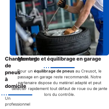
Changement
Montage et équilibrage en garage
de
Pour un
équilibrage de pneus
au Creusot, le
pneus
passage en garage reste recommandé. Notre
à
partenaire dispose du matériel adapté et peut
domicile
détecter rapidement tout défaut de roue ou de jante
lors du contrôle.
Un
professionnel