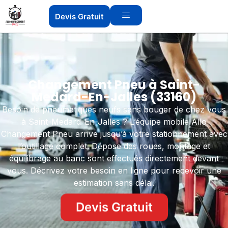
Devis Gratuit
Changement Pneu à Saint-
Medard-En-Jalles (33160)
Besoin de pneumatiques neufs sans bouger de chez vous
à Saint-Medard-En-Jalles ? L’équipe mobile Allo
Changement Pneu arrive jusqu’à votre stationnement avec
l’outillage complet. Dépose des roues, montage et
équilibrage au banc sont effectués directement devant
vous. Décrivez votre besoin en ligne pour recevoir une
estimation sans délai.
Devis Gratuit