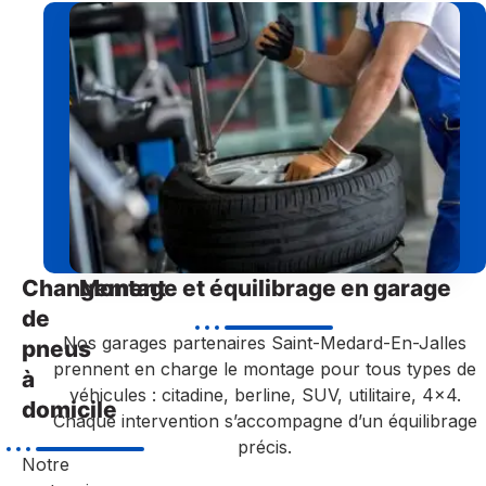
Changement
Montage et équilibrage en garage
de
Nos garages partenaires Saint-Medard-En-Jalles
pneus
prennent en charge le montage pour tous types de
à
véhicules : citadine, berline, SUV, utilitaire, 4×4.
domicile
Chaque intervention s’accompagne d’un équilibrage
précis.
Notre