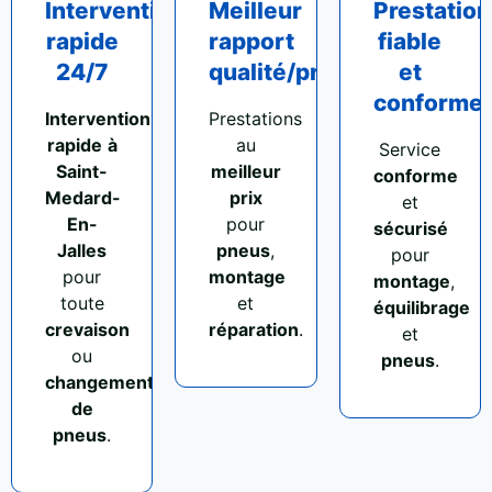
Intervention
Meilleur
Prestation
rapide
rapport
fiable
24/7
qualité/prix
et
conforme
Intervention
Prestations
rapide
à
au
Service
Saint-
meilleur
conforme
Medard-
prix
et
En-
pour
sécurisé
Jalles
pneus
,
pour
pour
montage
montage
,
toute
et
équilibrage
crevaison
réparation
.
et
ou
pneus
.
changement
de
pneus
.