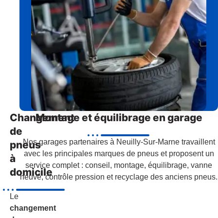
Changement
Montage et équilibrage en garage
de
Nos garages partenaires à Neuilly-Sur-Marne travaillent
pneus
avec les principales marques de pneus et proposent un
à
service complet : conseil, montage, équilibrage, vanne
domicile
neuve, contrôle pression et recyclage des anciens pneus.
Le
changement