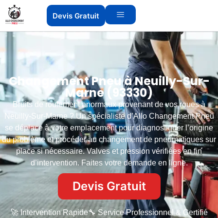
Devis Gratuit
Changement Pneu à Neuilly-Sur-
Marne (93330)
Bruits de roulement anormaux provenant de vos roues à
Neuilly-Sur-Marne ? Un spécialiste d’Allo Changement Pneu
se déplace à votre emplacement pour diagnostiquer l’origine
du problème et procéder au changement de pneumatiques sur
place si nécessaire. Valves et pression vérifiées en fin
d’intervention. Faites votre demande en ligne.
Devis Gratuit
🚀 Intervention Rapide
🔧 Service Professionnel & Certifié