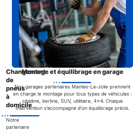
Changement
Montage et équilibrage en garage
de
Nos garages partenaires Mantes-La-Jolie prennent
pneus
en charge le montage pour tous types de véhicules :
à
citadine, berline, SUV, utilitaire, 4×4. Chaque
domicile
intervention s’accompagne d’un équilibrage précis.
Notre
partenaire