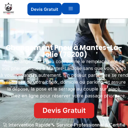
Devis Gratuit
Changement Pneu à Mantes-La-
Jolie (78200)
Allo Changement Pneu coordonne le remplacement de
vos pneumatiques à Mantes-La-Jolie sans que vous ayez
à vous organiser autrement. Un poseur partenaire se rend
à l’adresse de votre choix, domicile ou parking, et assure
la dépose, la pose et le serrage au couple sur place.
Planifiez en ligne pour réserver votre passage prioritaire.
Devis Gratuit
🚀 Intervention Rapide
🔧 Service Professionnel & Certifié