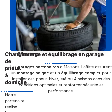
Changement
Montage et équilibrage en garage
de
Les
garages partenaires
à Maisons-Laffitte assurent
pneus
un
montage soigné
et un
équilibrage complet
pour
à
installer des pneus hiver, été ou 4 saisons dans des
domicile
conditions optimales et renforcer sécurité et
performance.
Notre
partenaire
réalise