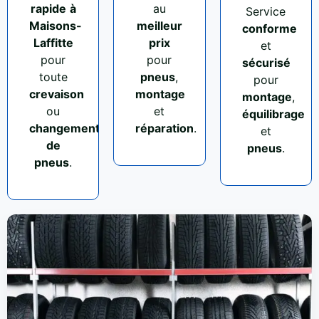
rapide
à
au
Service
Maisons-
meilleur
conforme
Laffitte
prix
et
pour
pour
sécurisé
toute
pneus
,
pour
crevaison
montage
montage
,
ou
et
équilibrage
changement
réparation
.
et
de
pneus
.
pneus
.