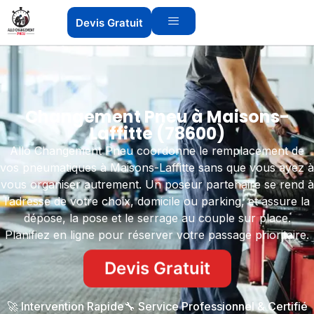
Devis Gratuit
Changement Pneu à Maisons-
Laffitte (78600)
Allo Changement Pneu coordonne le remplacement de
vos pneumatiques à Maisons-Laffitte sans que vous ayez à
vous organiser autrement. Un poseur partenaire se rend à
l’adresse de votre choix, domicile ou parking, et assure la
dépose, la pose et le serrage au couple sur place.
Planifiez en ligne pour réserver votre passage prioritaire.
Devis Gratuit
🚀 Intervention Rapide
🔧 Service Professionnel & Certifié