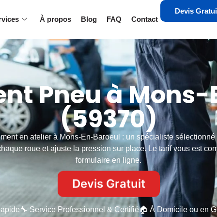
Devis Gratui
rvices
À propos
Blog
FAQ
Contact
t Pneu à Mons-
(59370)
ent en atelier à Mons-En-Baroeul : un spécialiste sélectionné 
aque roue et ajuste la pression sur place. Le tarif vous est c
formulaire en ligne.
Devis Gratuit
Rapide
🔧 Service Professionnel & Certifié
🏠 À Domicile ou en G