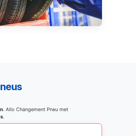
pneus
on
. Allo Changement Pneu met
és
.