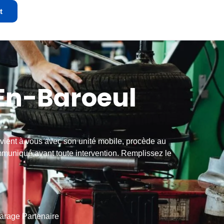
t
En-Baroeul
vient à vous avec son unité mobile, procède au
ommuniqué avant toute intervention. Remplissez le
arage Partenaire