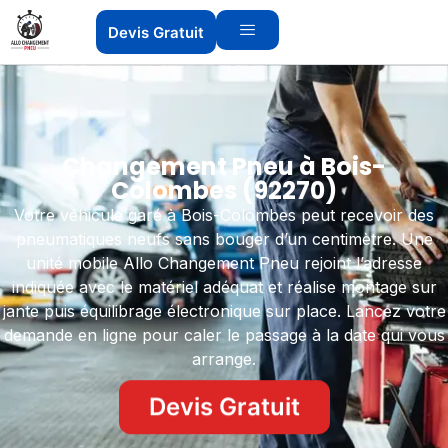
Devis Gratuit
Changement Pneu à Bois-
Colombes (92270)
Votre véhicule garé à Bois-Colombes peut recevoir des
pneumatiques neufs sans bouger d’un centimètre. Une
unité mobile Allo Changement Pneu rejoint l’adresse
indiquée avec le matériel adéquat et réalise montage sur
jante puis équilibrage électronique sur place. Lancez votre
demande en ligne pour caler le passage à la date qui vous
arrange.
Devis Gratuit