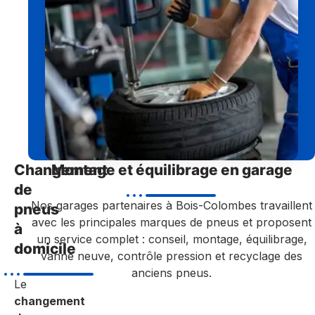
Changement
Montage et équilibrage en garage
de
Nos garages partenaires à Bois-Colombes travaillent
pneus
avec les principales marques de pneus et proposent
à
un service complet : conseil, montage, équilibrage,
domicile
vanne neuve, contrôle pression et recyclage des
anciens pneus.
Le
changement