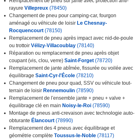
Remplacement de pneu sur jante avec protection anti-
rayure
Villepreux
(78450)
Changement de pneu pour camping-car, fourgon
aménagé ou véhicule de loisir
Le Chesnay-
Rocquencourt
(78150)
Remplacement de pneu après impact avec nid-de-poule
ou trottoir
Vélizy-Villacoublay
(78140)
Réparation ou remplacement de pneu après objet
coupant (vis, clou, verre)
Saint-Forget
(78720)
Remplacement de jante abîmée, fissurée ou voilée avec
équilibrage
Saint-Cyr-l'École
(78210)
Changement de pneu pour quad, SSV ou véhicule tout-
terrain de loisir
Rennemoulin
(78590)
Remplacement de l'ensemble jante + pneu + valve +
équilibrage clé en main
Noisy-le-Roi
(78590)
Montage de pneus anti-crevaison avec technologie auto-
obturante
Élancourt
(78990)
Remplacement des 4 pneus avec équilibrage et
géométrie complète
Toussus-le-Noble
(78117)