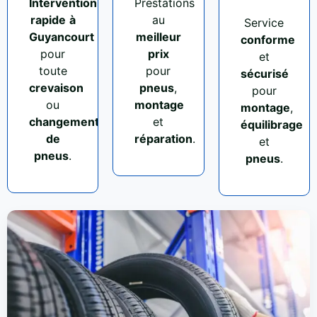
Intervention
Prestations
rapide
à
au
Service
Guyancourt
meilleur
conforme
pour
prix
et
toute
pour
sécurisé
crevaison
pneus
,
pour
ou
montage
montage
,
changement
et
équilibrage
de
réparation
.
et
pneus
.
pneus
.