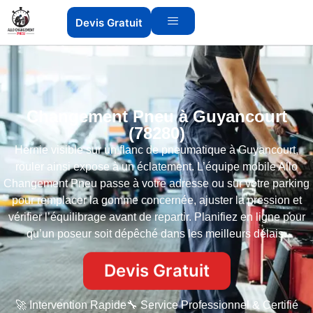
Devis Gratuit
Changement Pneu à Guyancourt
(78280)
Hernie visible sur un flanc de pneumatique à Guyancourt,
rouler ainsi expose à un éclatement. L’équipe mobile Allo
Changement Pneu passe à votre adresse ou sur votre parking
pour remplacer la gomme concernée, ajuster la pression et
vérifier l’équilibrage avant de repartir. Planifiez en ligne pour
qu’un poseur soit dépêché dans les meilleurs délais.
Devis Gratuit
🚀 Intervention Rapide
🔧 Service Professionnel & Certifié