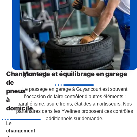
Changement
Montage et équilibrage en garage
de
Le passage en garage à Guyancourt est souvent
pneus
l’occasion de faire contrôler d’autres éléments :
à
parallélisme, usure freins, état des amortisseurs. Nos
domicile
partenaires dans les Yvelines proposent ces contrôles
additionnels sur demande.
Le
changement