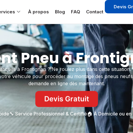
Devis Gr
ervices
À propos
Blog
FAQ
Contact
 Pneu à Frontig
atiques à Frontignan ? Ne roulez plus dans cette situatio
votre véhicule pour procéder au montage des pneus neufs su
demande en ligne dès maintenant.
Devis Gratuit
apide
🔧 Service Professionnel & Certifié
🏠 À Domicile ou en