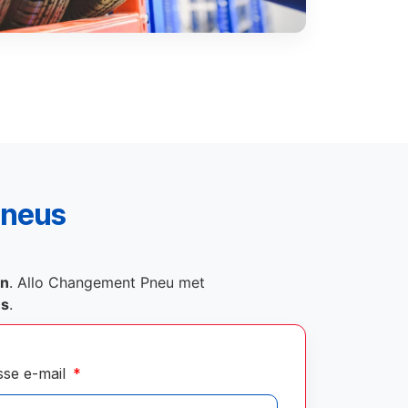
pneus
on
. Allo Changement Pneu met
és
.
sse e-mail