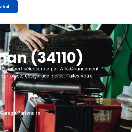
atuit
nan (34110)
n. Un expert sélectionné par Allo Changement
r place, équilibrage inclus. Faites votre
 Garage Partenaire