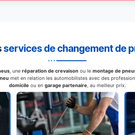
s
services de changement de 
neus
, une
réparation de crevaison
ou le
montage de pneus
Pneu
met en relation les automobilistes avec des professionn
domicile
ou en
garage partenaire
, au meilleur prix.