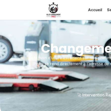
Accueil
S
Changement
Le témoin d’usure est atteint sur vos pneum
Pneu se rend directement à l’adresse de 
🚀 Intervention R