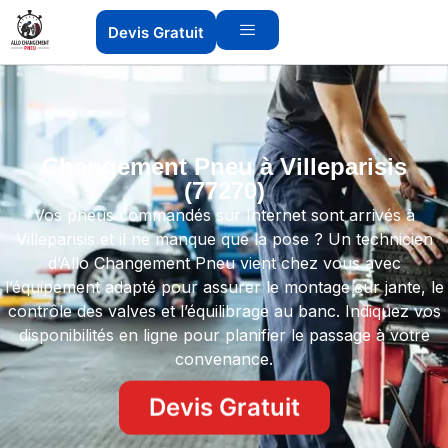
Devis Gratuit
Changement Pneu à Villeparisis
(77270)
Vos pneus commandés sur Internet sont arrivés à
Villeparisis et il ne manque que la pose ? Un technicien
d’Allo Changement Pneu vient chez vous avec
l’équipement adapté pour assurer le montage sur jante, le
contrôle des valves et l’équilibrage au banc. Indiquez vos
disponibilités en ligne pour planifier le passage à votre
convenance.
Devis Gratuit