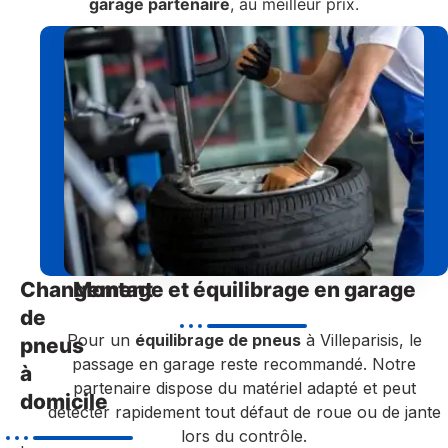
garage partenaire
, au meilleur prix.
Changement
Montage et équilibrage en garage
de
Pour un
équilibrage de pneus
à Villeparisis, le
pneus
passage en garage reste recommandé. Notre
à
partenaire dispose du matériel adapté et peut
domicile
détecter rapidement tout défaut de roue ou de jante
lors du contrôle.