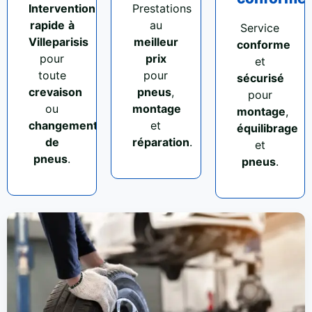
Intervention
Prestations
rapide
à
au
Service
Villeparisis
meilleur
conforme
pour
prix
et
toute
pour
sécurisé
crevaison
pneus
,
pour
ou
montage
montage
,
changement
et
équilibrage
de
réparation
.
et
pneus
.
pneus
.