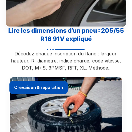
Lire les dimensions d’un pneu : 205/55
R16 91V expliqué
Décodez chaque inscription du flanc : largeur,
hauteur, R, diamètre, indice charge, code vitesse,
DOT, M+S, 3PMSF, RFT, XL. Méthode..
Crevaison & réparation