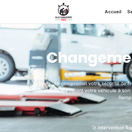
Accueil
S
Changement
Un pneu usé compromet votre sécurité de frei
un poseur qui rejoint votre véhicule à son 
Rempli
🚀 Intervention R