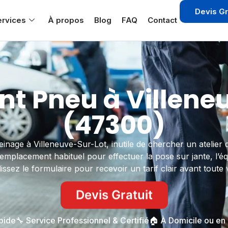
Devis Gr
ervices
À propos
Blog
FAQ
Contact
 Pneu à Villene
(47300)
nage à Villeneuve-Sur-Lot, inutile de chercher un atelier
emplacement habituel pour effectuer la pose sur jante, l’éq
ssez le formulaire pour recevoir un tarif clair avant toute
Devis Gratuit
apide
🔧 Service Professionnel & Certifié
🏠 À Domicile ou en