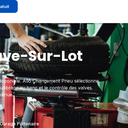
atuit
uve-Sur-Lot
 disponible. Allo Changement Pneu sélectionne
uilibrage au banc et le contrôle des valves.
 venue.
 Garage Partenaire