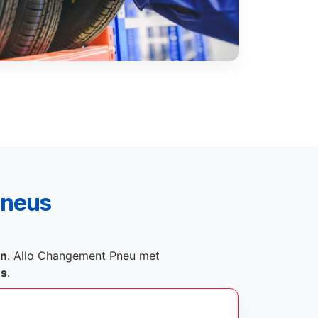
pneus
on
. Allo Changement Pneu met
és
.