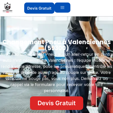
Devis Gratuit
Changement Pneu à Valenciennes
(59300)
Avec Allo Changement Pneu, aucun aller-retour en centre
auto n’est nécessaire à Valenciennes : l’équipe mobile se
rend à votre adresse, pose les pneumatiques, contrôle les
valves et procède au serrage au couple sur place. Votre
véhicule ne bouge pas, vous non plus. Demandez un
rappel via le formulaire pour recevoir votre tarif
personnalisé.
Devis Gratuit