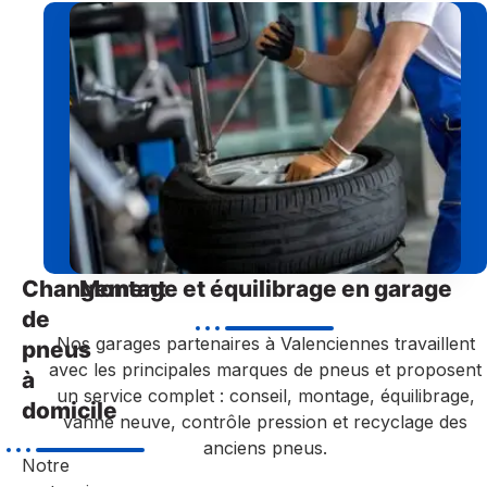
Changement
Montage et équilibrage en garage
de
Nos garages partenaires à Valenciennes travaillent
pneus
avec les principales marques de pneus et proposent
à
un service complet : conseil, montage, équilibrage,
domicile
vanne neuve, contrôle pression et recyclage des
anciens pneus.
Notre