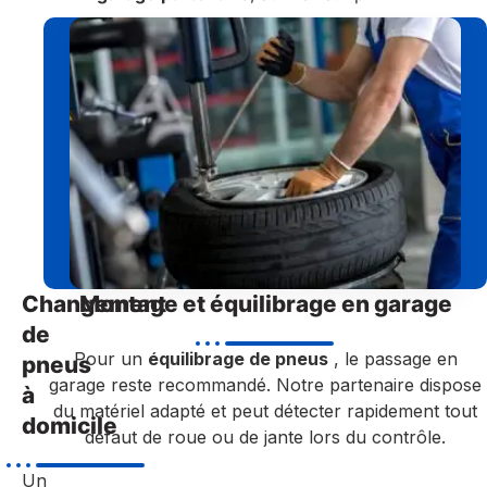
Changement
Montage et équilibrage en garage
de
Pour un
équilibrage de pneus
, le passage en
pneus
garage reste recommandé. Notre partenaire dispose
à
du matériel adapté et peut détecter rapidement tout
domicile
défaut de roue ou de jante lors du contrôle.
Un