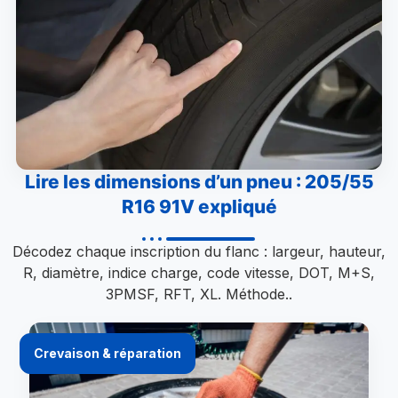
Lire les dimensions d’un pneu : 205/55
R16 91V expliqué
Décodez chaque inscription du flanc : largeur, hauteur,
R, diamètre, indice charge, code vitesse, DOT, M+S,
3PMSF, RFT, XL. Méthode..
Crevaison & réparation