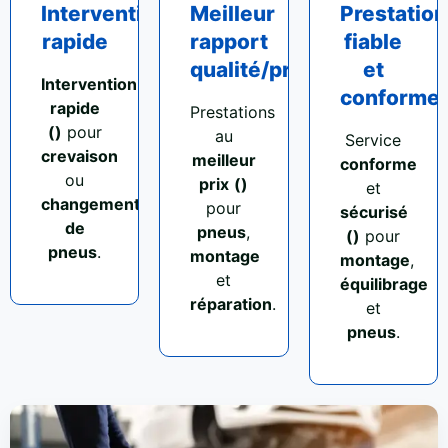
Intervention
Meilleur
Prestation
rapide
rapport
fiable
qualité/prix
et
Intervention
conforme
rapide
Prestations
()
pour
au
Service
crevaison
meilleur
conforme
ou
prix
()
et
changement
pour
sécurisé
de
pneus
,
()
pour
pneus
.
montage
montage
,
et
équilibrage
réparation
.
et
pneus
.