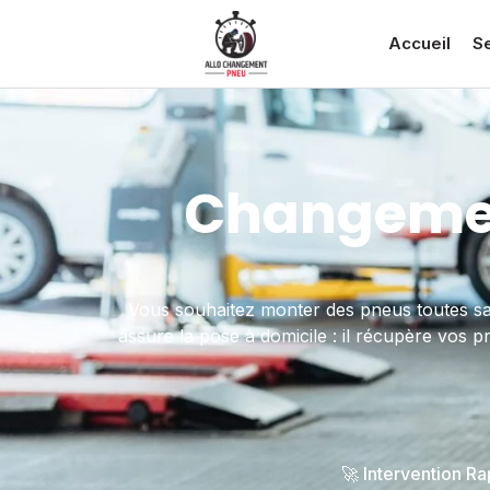
Accueil
S
Changemen
Vous souhaitez monter des pneus toutes s
assure la pose à domicile : il récupère vos 
🚀 Intervention R