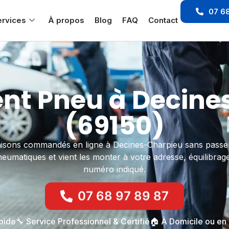
07 6
ervices
À propos
Blog
FAQ
Contact
t Pneu à Decine
(69150)
aisons commandés en ligne à Decines-Charpieu sans passer
pneumatiques et vient les monter à votre adresse, équilibrag
numéro indiqué.
07 68 97 89 87
apide
🔧 Service Professionnel & Certifié
🏠 À Domicile ou en