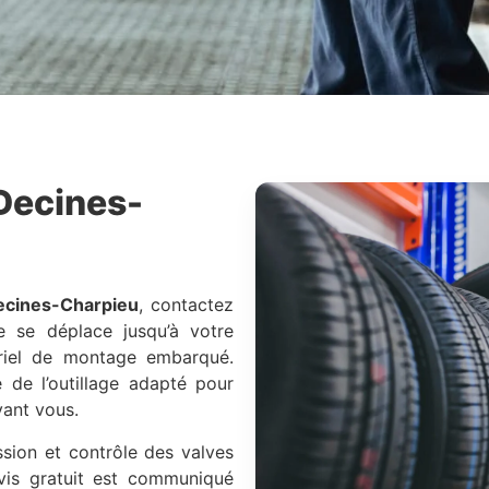
Decines-
ecines-Charpieu
, contactez
e se déplace jusqu’à votre
riel de montage embarqué.
e de l’outillage adapté pour
vant vous.
ssion et contrôle des valves
vis gratuit est communiqué