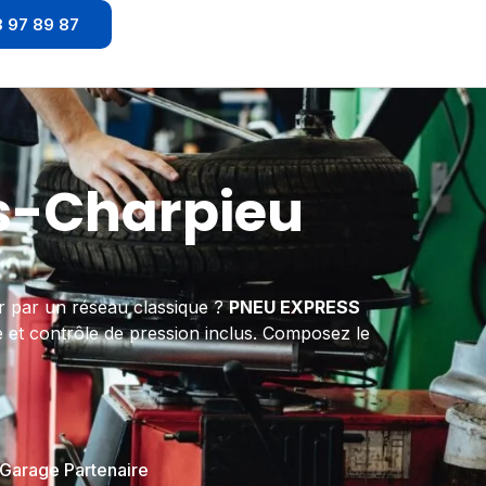
8 97 89 87
s-Charpieu
 par un réseau classique ?
PNEU EXPRESS
e et contrôle de pression inclus. Composez le
 Garage Partenaire