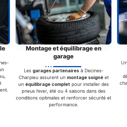
le
Montage et équilibrage en
garage
nes-
Un
un
Les
garages partenaires
à Decines-
eu,
dé
Charpieu assurent un
montage soigné
et
é
cha
un
équilibrage complet
pour installer des
ent.
pneus hiver, été ou 4 saisons dans des
conditions optimales et renforcer sécurité et
performance.