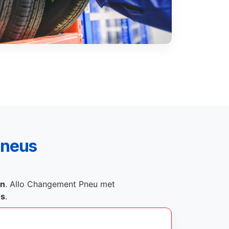
pneus
on
. Allo Changement Pneu met
és
.