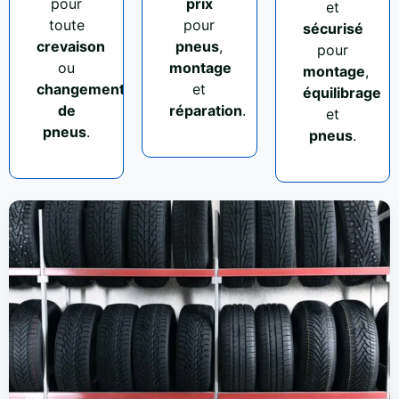
pour
prix
et
toute
pour
sécurisé
crevaison
pneus
,
pour
ou
montage
montage
,
changement
et
équilibrage
de
réparation
.
et
pneus
.
pneus
.