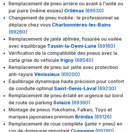
Remplacement de pneu arrière ou avant à l'unité ou
par paire (même essieu)
Orliénas
(69530)
Changement de pneu mobile : le professionnel se
déplace chez vous
Charbonnières-les-Bains
(69260)
Remplacement de jante abîmée, fissurée ou voilée
avec équilibrage
Tassin-la-Demi-Lune
(69160)
Vérification de la compatibilité des pneus avec la
carte grise du véhicule
Irigny
(69540)
Remplacement de pneu sur jante avec protection
anti-rayure
Vénissieux
(69200)
Équilibrage dynamique haute précision pour confort
de conduite optimal
Saint-Genis-Laval
(69230)
Remplacement de pneu éclaté en urgence sur bord
de route ou parking
Solaize
(69360)
Montage de pneus Yokohama, Falken, Toyo et
marques japonaises premium
Brindas
(69126)
Remplacement de roue complète (jante + pneu) en
cas de dommage important
Craponne
(69290)