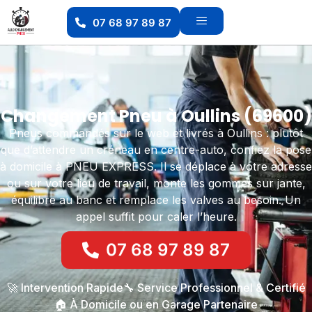
07 68 97 89 87
Changement Pneu à Oullins (69600)
Pneus commandés sur le web et livrés à Oullins : plutôt
que d’attendre un créneau en centre-auto, confiez la pose
à domicile à PNEU EXPRESS. Il se déplace à votre adresse
ou sur votre lieu de travail, monte les gommes sur jante,
équilibre au banc et remplace les valves au besoin. Un
appel suffit pour caler l’heure.
07 68 97 89 87
🚀 Intervention Rapide
🔧 Service Professionnel & Certifié
🏠 À Domicile ou en Garage Partenaire