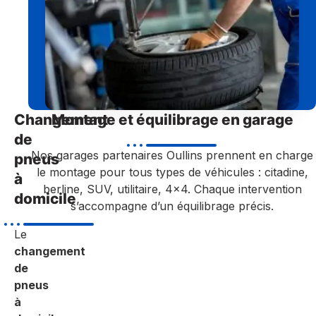
Changement
Montage et équilibrage en garage
de
Nos garages partenaires Oullins prennent en charge
pneus
le montage pour tous types de véhicules : citadine,
à
berline, SUV, utilitaire, 4×4. Chaque intervention
domicile
s’accompagne d’un équilibrage précis.
Le
changement
de
pneus
à