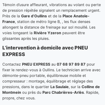
Témoin d’usure affleurant, vibrations au volant ou perte
de pression répétée signalent un remplacement urgent.
Près de la
Gare d’Oullins
et de la
Place Anatole-
France
, station de métro ligne B, , les flux denses
allongent la distance de freinage sur sol mouillé. Les
voies longeant la
Rivière Yzeron
peuvent être
glissantes après les pluies.
L’intervention à domicile avec PNEU
EXPRESS
Contactez
PNEU EXPRESS
au
07 68 97 89 87
pour
fixer le rendez-vous à Oullins. Le technicien arrive avec
démonte-pneu portable, équilibreuse mobile et
compresseur : montage, équilibrage et réglage des
pressions, dans le quartier
La Saulaie
, sur la
Colline de
Montmein
ou près du
Parc Chabrières-Arlès
. Rapide,
propre, chez vous.