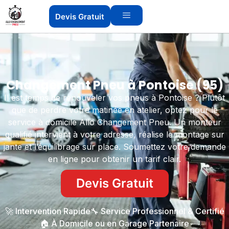
Devis Gratuit
Changement Pneu à Pontoise (95)
Il est temps de renouveler vos pneus à Pontoise ? Plutôt
que de perdre votre matinée en atelier, optez pour le
service à domicile Allo Changement Pneu. Un monteur
qualifié intervient à votre adresse, réalise le montage sur
jante et l’équilibrage sur place. Soumettez votre demande
en ligne pour obtenir un tarif clair.
Devis Gratuit
🚀 Intervention Rapide
🔧 Service Professionnel & Certifié
🏠 À Domicile ou en Garage Partenaire