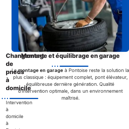
Changement
Montage et équilibrage en garage
de
Le
montage en garage
à Pontoise reste la solution la
pneus
plus classique : équipement complet, pont élévateur,
à
équilibreuse dernière génération. Qualité
domicile
d’intervention optimale, dans un environnement
maîtrisé.
Intervention
à
domicile
à