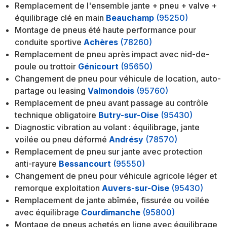
Remplacement de l'ensemble jante + pneu + valve +
équilibrage clé en main
Beauchamp
(95250)
Montage de pneus été haute performance pour
conduite sportive
Achères
(78260)
Remplacement de pneu après impact avec nid-de-
poule ou trottoir
Génicourt
(95650)
Changement de pneu pour véhicule de location, auto-
partage ou leasing
Valmondois
(95760)
Remplacement de pneu avant passage au contrôle
technique obligatoire
Butry-sur-Oise
(95430)
Diagnostic vibration au volant : équilibrage, jante
voilée ou pneu déformé
Andrésy
(78570)
Remplacement de pneu sur jante avec protection
anti-rayure
Bessancourt
(95550)
Changement de pneu pour véhicule agricole léger et
remorque exploitation
Auvers-sur-Oise
(95430)
Remplacement de jante abîmée, fissurée ou voilée
avec équilibrage
Courdimanche
(95800)
Montage de pneus achetés en ligne avec équilibrage