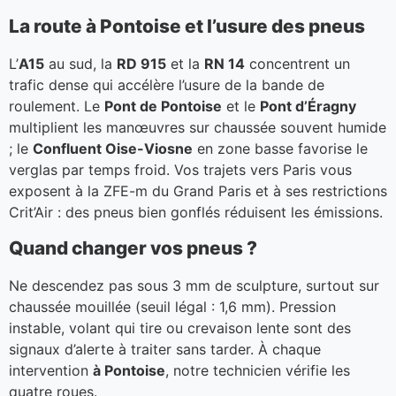
La route à Pontoise et l’usure des pneus
L’
A15
au sud, la
RD 915
et la
RN 14
concentrent un
trafic dense qui accélère l’usure de la bande de
roulement. Le
Pont de Pontoise
et le
Pont d’Éragny
multiplient les manœuvres sur chaussée souvent humide
; le
Confluent Oise-Viosne
en zone basse favorise le
verglas par temps froid. Vos trajets vers Paris vous
exposent à la ZFE-m du Grand Paris et à ses restrictions
Crit’Air : des pneus bien gonflés réduisent les émissions.
Quand changer vos pneus ?
Ne descendez pas sous 3 mm de sculpture, surtout sur
chaussée mouillée (seuil légal : 1,6 mm). Pression
instable, volant qui tire ou crevaison lente sont des
signaux d’alerte à traiter sans tarder. À chaque
intervention
à Pontoise
, notre technicien vérifie les
quatre roues.