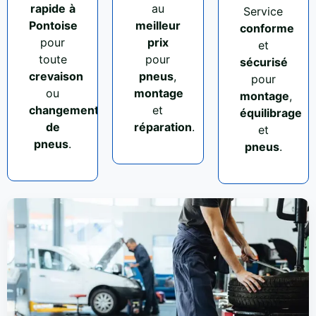
rapide
à
au
Service
Pontoise
meilleur
conforme
pour
prix
et
toute
pour
sécurisé
crevaison
pneus
,
pour
ou
montage
montage
,
changement
et
équilibrage
de
réparation
.
et
pneus
.
pneus
.