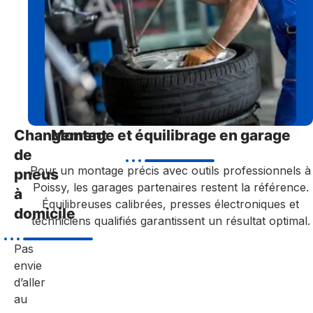
Changement
Montage et équilibrage en garage
de
Pour un montage précis avec outils professionnels à
pneus
Poissy, les garages partenaires restent la référence.
à
Équilibreuses calibrées, presses électroniques et
domicile
techniciens qualifiés garantissent un résultat optimal.
Pas
envie
d’aller
au