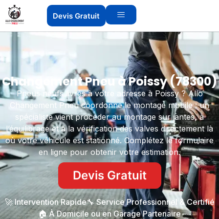
Devis Gratuit
Changement Pneu à Poissy (78300)
Pneus neufs livrés à votre adresse à Poissy ? Allo
Changement Pneu coordonne le montage mobile : un
spécialiste vient procéder au montage sur jantes, à
l’équilibrage et à la vérification des valves directement là
où votre véhicule est stationné. Complétez le formulaire
en ligne pour obtenir votre estimation.
Devis Gratuit
🚀 Intervention Rapide
🔧 Service Professionnel & Certifié
🏠 À Domicile ou en Garage Partenaire