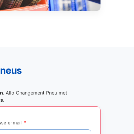
pneus
on
. Allo Changement Pneu met
és
.
sse e-mail