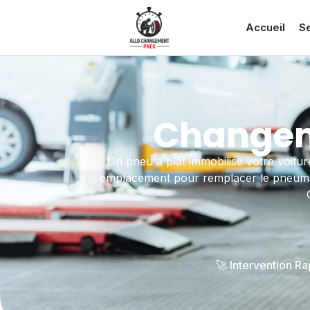
Accueil
S
Changeme
Un pneu à plat immobilise votre voitur
emplacement pour remplacer le pneumatiq
🚀 Intervention R