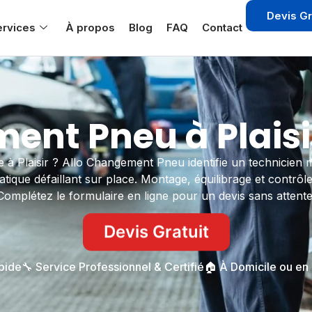
Devis Gr
ervices
À propos
Blog
FAQ
Contact
nt Pneu à Plaisi
e à Plaisir ? Allo Changement Pneu identifie un technicien m
ue défaillant sur place. Montage, équilibrage et contrôle
Complétez le formulaire en ligne pour un devis sans attente
Devis Gratuit
apide
🔧 Service Professionnel & Certifié
🏠 À Domicile ou en