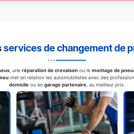
s
services de changement de 
neus
, une
réparation de crevaison
ou le
montage de pneus
Pneu
met en relation les automobilistes avec des professionn
domicile
ou en
garage partenaire
, au meilleur prix.