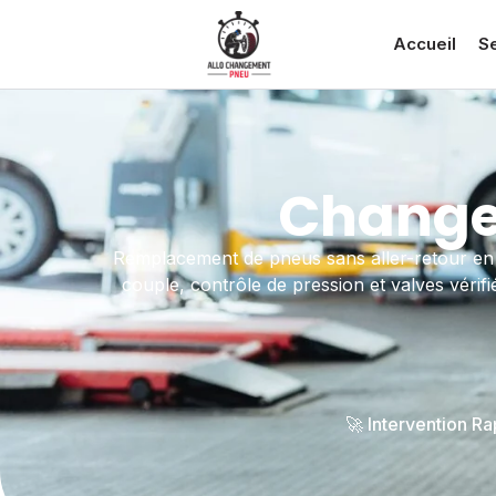
Accueil
S
Change
Remplacement de pneus sans aller-retour en g
couple, contrôle de pression et valves vérif
🚀 Intervention R