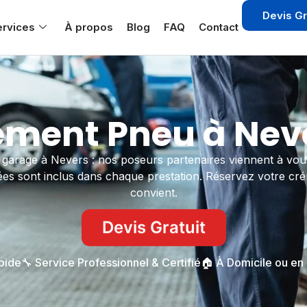
Devis Gr
ervices
À propos
Blog
FAQ
Contact
ment Pneu à Neve
arage à Nevers : nos poseurs partenaires viennent à vous
iées sont inclus dans chaque prestation. Réservez votre crén
convient.
Devis Gratuit
apide
🔧 Service Professionnel & Certifié
🏠 À Domicile ou en