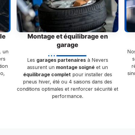
le
Montage et équilibrage en
garage
, un
Nos
rs
s
Les
garages partenaires
à Nevers
tion
r
assurent un
montage soigné
et un
ro,
si
équilibrage complet
pour installer des
pneus hiver, été ou 4 saisons dans des
conditions optimales et renforcer sécurité et
performance.