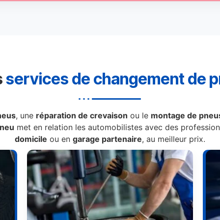
s
services de changement de 
neus
, une
réparation de crevaison
ou le
montage de pneus
Pneu
met en relation les automobilistes avec des professionn
domicile
ou en
garage partenaire
, au meilleur prix.