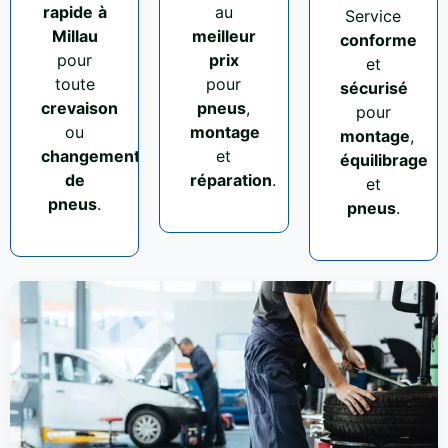
rapide
à
au
Service
Millau
meilleur
conforme
pour
prix
et
toute
pour
sécurisé
crevaison
pneus
,
pour
ou
montage
montage
,
changement
et
équilibrage
de
réparation
.
et
pneus
.
pneus
.