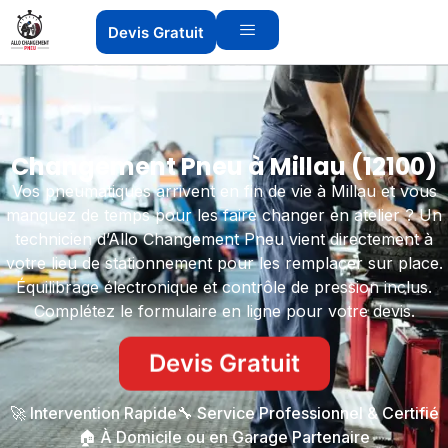
Devis Gratuit
Changement Pneu à Millau (12100)
Vos pneumatiques arrivent en fin de vie à Millau et vous
manquez de temps pour les faire changer en atelier ? Un
technicien d’Allo Changement Pneu vient directement à
votre lieu de stationnement pour les remplacer sur place.
Équilibrage électronique et contrôle de pression inclus.
Complétez le formulaire en ligne pour votre devis.
Devis Gratuit
🚀 Intervention Rapide
🔧 Service Professionnel & Certifié
🏠 À Domicile ou en Garage Partenaire