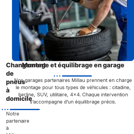
Changement
Montage et équilibrage en garage
de
Nos garages partenaires Millau prennent en charge
pneus
le montage pour tous types de véhicules : citadine,
à
berline, SUV, utilitaire, 4×4. Chaque intervention
domicile
s’accompagne d’un équilibrage précis.
Notre
partenaire
à