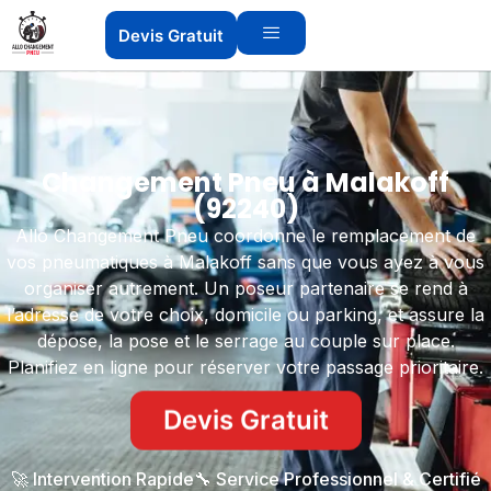
Devis Gratuit
Changement Pneu à Malakoff
(92240)
Allo Changement Pneu coordonne le remplacement de
vos pneumatiques à Malakoff sans que vous ayez à vous
organiser autrement. Un poseur partenaire se rend à
l’adresse de votre choix, domicile ou parking, et assure la
dépose, la pose et le serrage au couple sur place.
Planifiez en ligne pour réserver votre passage prioritaire.
Devis Gratuit
🚀 Intervention Rapide
🔧 Service Professionnel & Certifié