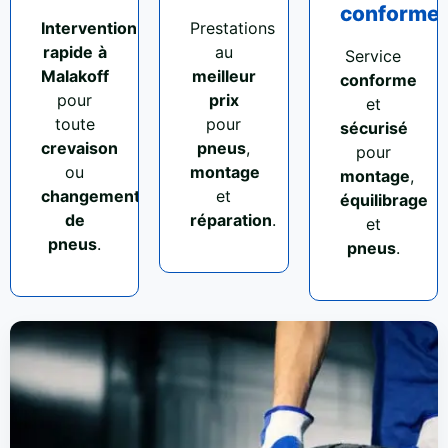
conforme
Intervention
Prestations
rapide
à
au
Service
Malakoff
meilleur
conforme
pour
prix
et
toute
pour
sécurisé
crevaison
pneus
,
pour
ou
montage
montage
,
changement
et
équilibrage
de
réparation
.
et
pneus
.
pneus
.