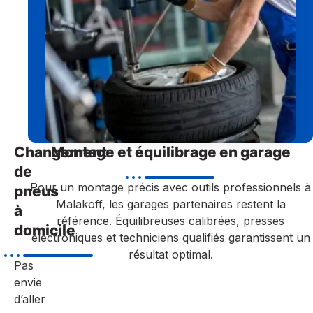
Changement
Montage et équilibrage en garage
de
Pour un montage précis avec outils professionnels à
pneus
Malakoff, les garages partenaires restent la
à
référence. Équilibreuses calibrées, presses
domicile
électroniques et techniciens qualifiés garantissent un
résultat optimal.
Pas
envie
d’aller