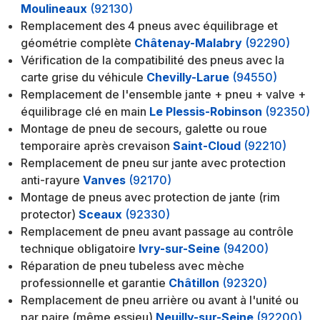
Moulineaux
(92130)
Remplacement des 4 pneus avec équilibrage et
géométrie complète
Châtenay-Malabry
(92290)
Vérification de la compatibilité des pneus avec la
carte grise du véhicule
Chevilly-Larue
(94550)
Remplacement de l'ensemble jante + pneu + valve +
équilibrage clé en main
Le Plessis-Robinson
(92350)
Montage de pneu de secours, galette ou roue
temporaire après crevaison
Saint-Cloud
(92210)
Remplacement de pneu sur jante avec protection
anti-rayure
Vanves
(92170)
Montage de pneus avec protection de jante (rim
protector)
Sceaux
(92330)
Remplacement de pneu avant passage au contrôle
technique obligatoire
Ivry-sur-Seine
(94200)
Réparation de pneu tubeless avec mèche
professionnelle et garantie
Châtillon
(92320)
Remplacement de pneu arrière ou avant à l'unité ou
par paire (même essieu)
Neuilly-sur-Seine
(92200)