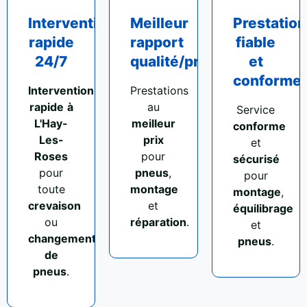
Intervention
Meilleur
Prestation
rapide
rapport
fiable
24/7
qualité/prix
et
conforme
Intervention
Prestations
rapide
à
au
Service
L'Hay-
meilleur
conforme
Les-
prix
et
Roses
pour
sécurisé
pour
pneus
,
pour
toute
montage
montage
,
crevaison
et
équilibrage
ou
réparation
.
et
changement
pneus
.
de
pneus
.