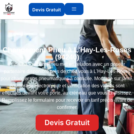
Devis Gratuit
Changement Pneu à L'Hay-Les-Roses
(94240)
Allo Changement Pneu met en relation avec un poseur
partenaire disponible près de chez vous à L'Hay-Les-Roses
pour changer vos pneumatiques à domicile. Montage sur jante,
équilibrage électronique et vérification des valves sont
effectués devant votre porte, au créneau que vous choisissez.
Remplissez le formulaire pour recevoir un tarif précis avant de
confirmer.
Devis Gratuit