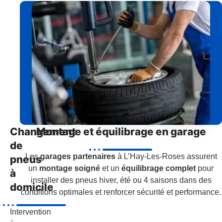
Changement
Montage et équilibrage en garage
de
Les
garages partenaires
à L’Hay-Les-Roses assurent
pneus
un
montage soigné
et un
équilibrage complet
pour
à
installer des pneus hiver, été ou 4 saisons dans des
domicile
conditions optimales et renforcer sécurité et performance.
Intervention