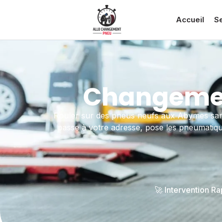
Accueil
S
Changemen
Rouler sur des pneus neufs aux Abymes sans
passe à votre adresse, pose les pneumatiques
🚀 Intervention R