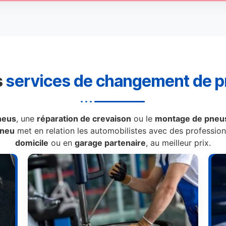
s
services de changement de 
neus
, une
réparation de crevaison
ou le
montage de pneus
Pneu
met en relation les automobilistes avec des professionn
domicile
ou en
garage partenaire
, au meilleur prix.