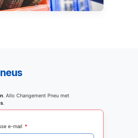
pneus
on
. Allo Changement Pneu met
és
.
sse e-mail