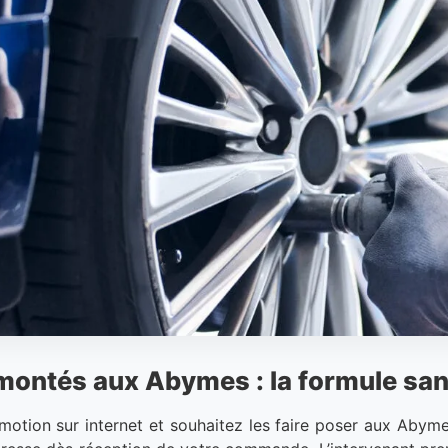
 montés aux Abymes : la formule san
ion sur internet et souhaitez les faire poser aux Abymes 