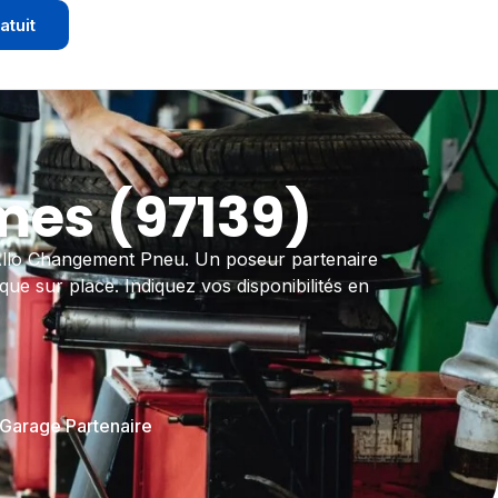
atuit
es (97139)
 Allo Changement Pneu. Un poseur partenaire
que sur place. Indiquez vos disponibilités en
 Garage Partenaire