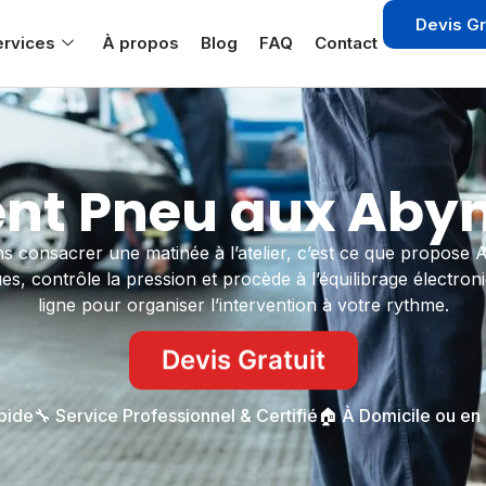
Devis Gr
ervices
À propos
Blog
FAQ
Contact
t Pneu aux Abym
 consacrer une matinée à l’atelier, c’est ce que propose
, contrôle la pression et procède à l’équilibrage électroni
ligne pour organiser l’intervention à votre rythme.
Devis Gratuit
apide
🔧 Service Professionnel & Certifié
🏠 À Domicile ou en