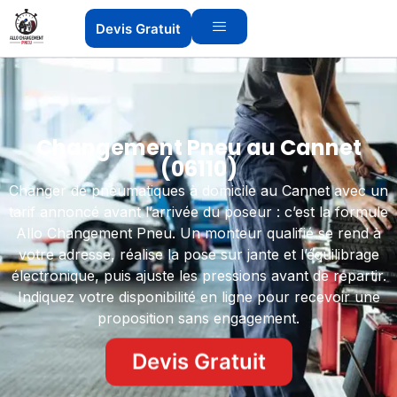
Devis Gratuit
Changement Pneu au Cannet
(06110)
Changer de pneumatiques à domicile au Cannet avec un
tarif annoncé avant l’arrivée du poseur : c’est la formule
Allo Changement Pneu. Un monteur qualifié se rend à
votre adresse, réalise la pose sur jante et l’équilibrage
électronique, puis ajuste les pressions avant de repartir.
Indiquez votre disponibilité en ligne pour recevoir une
proposition sans engagement.
Devis Gratuit