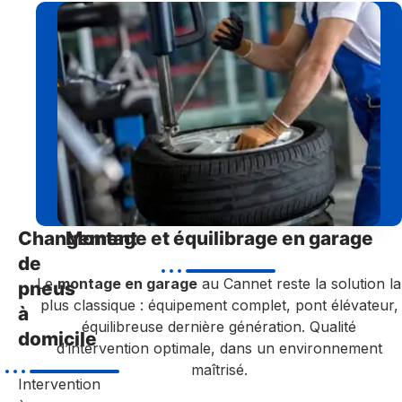
Changement
Montage et équilibrage en garage
de
Le
montage en garage
au Cannet reste la solution la
pneus
plus classique : équipement complet, pont élévateur,
à
équilibreuse dernière génération. Qualité
domicile
d’intervention optimale, dans un environnement
maîtrisé.
Intervention