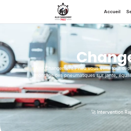
Accueil
S
Change
Allo Changement Pneu vous évite tout dépla
montage des pneumatiques sur jante, équilib
🚀 Intervention R