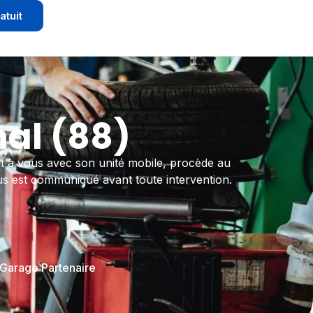
atuit
al (88)
nt à vous avec son unité mobile, procède au
ous est communiqué avant toute intervention.
 Garage Partenaire