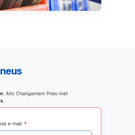
pneus
on
. Allo Changement Pneu met
és
.
sse e-mail