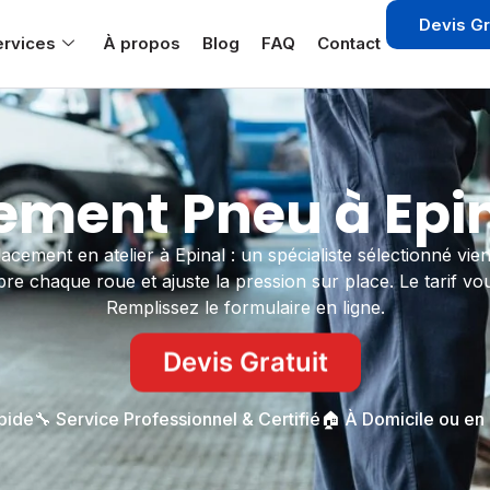
Devis Gr
ervices
À propos
Blog
FAQ
Contact
ment Pneu à Epin
cement en atelier à Epinal : un spécialiste sélectionné vie
re chaque roue et ajuste la pression sur place. Le tarif v
Remplissez le formulaire en ligne.
Devis Gratuit
apide
🔧 Service Professionnel & Certifié
🏠 À Domicile ou en