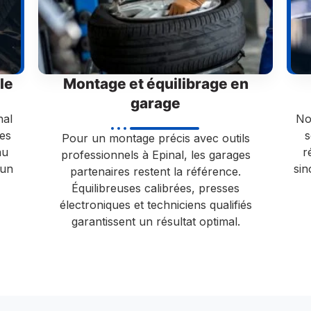
le
Montage et équilibrage en
garage
nal
No
tes
s
Pour un montage précis avec outils
au
r
professionnels à Epinal, les garages
 un
si
partenaires restent la référence.
Équilibreuses calibrées, presses
électroniques et techniciens qualifiés
garantissent un résultat optimal.