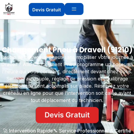
Devis Gratuit
Changement Pneu à Draveil (91210)
Besoin de nouveaux pneus sans mobiliser votre journée à
Draveil ? Allo Changement Pneu programme un poseur à
l’heure qui vous convient, directement devant chez vous.
Serrage au couple, réglage de pression et équilibrage
électronique sont accomplis sur place. Réservez votre
créneau en ligne pour que l’intervention soit calée avant
tout déplacement du technicien.
Devis Gratuit
🚀 Intervention Rapide
🔧 Service Professionnel & Certifié