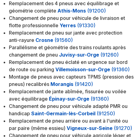
Remplacement des 4 pneus avec équilibrage et
géométrie complète
Athis-Mons
(91200)
Changement de pneu pour véhicule de livraison et
flotte professionnelle
Yerres
(91330)
Remplacement de pneu sur jante avec protection
anti-rayure
Crosne
(91560)
Parallélisme et géométrie des trains roulants après
changement de pneu
Juvisy-sur-Orge
(91260)
Remplacement de pneu éclaté en urgence sur bord
de route ou parking
Villemoisson-sur-Orge
(91360)
Montage de pneus avec capteurs TPMS (pression des
pneus) recalibrés
Morangis
(91420)
Remplacement de jante abîmée, fissurée ou voilée
avec équilibrage
Épinay-sur-Orge
(91360)
Changement de pneu pour véhicule adapté PMR ou
handicap
Saint-Germain-lès-Corbeil
(91250)
Remplacement de pneu arrière ou avant à l'unité ou
par paire (même essieu)
Vigneux-sur-Seine
(91270)
Changement de pneu pour véhicule agricole léger et