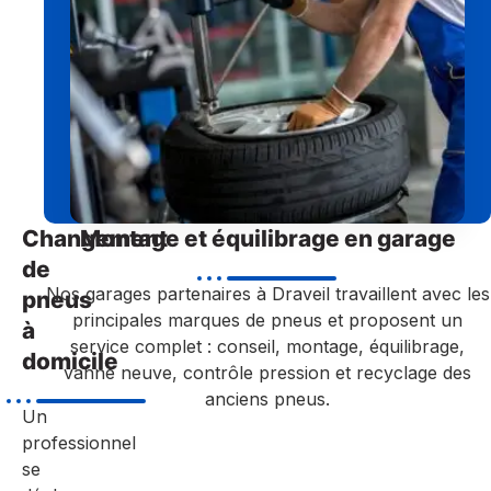
Changement
Montage et équilibrage en garage
de
Nos garages partenaires à Draveil travaillent avec les
pneus
principales marques de pneus et proposent un
à
service complet : conseil, montage, équilibrage,
domicile
vanne neuve, contrôle pression et recyclage des
anciens pneus.
Un
professionnel
se