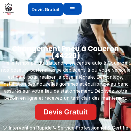
Devis Gratuit
Changement Pneu à Coueron
(44220)
Fini le temps perdu à attendre en centre auto à Coueron :
nos poseurs partenaires se déplacent là où votre véhicule
est garé pour réaliser la pose intégrale. Démontage,
installation des nouvelles gommes et équilibrage au banc
assurés sur votre lieu de stationnement. Décrivez votre
besoin en ligne et recevez un tarif clair dès maintenant.
Devis Gratuit
🚀 Intervention Rapide
🔧 Service Professionnel & Certifié