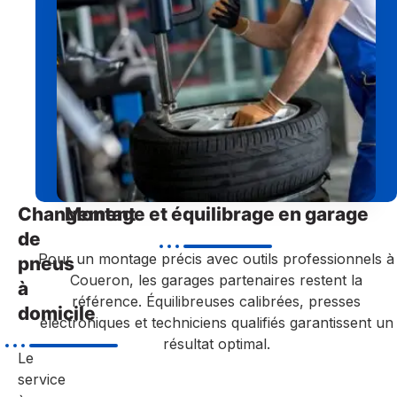
Changement
Montage et équilibrage en garage
de
Pour un montage précis avec outils professionnels à
pneus
Coueron, les garages partenaires restent la
à
référence. Équilibreuses calibrées, presses
domicile
électroniques et techniciens qualifiés garantissent un
résultat optimal.
Le
service