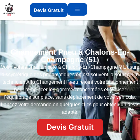
Devis Gratuit
Changement Pneu à Chalons-En-
Champagne (51)
Votre volant tire d’un côté à Chalons-En-Champagne ? L’usure
dissymétrique des pneumatiques en est souvent la source. Un
technicien Allo Changement Pneu rejoint votre stationnement
pour remplacer les gommes concernées et réaliser
l’équilibrage sur place, sans déplacement de votre véhicule.
Lancez votre demande en quelques clics pour obtenir un devis
adapté.
Devis Gratuit