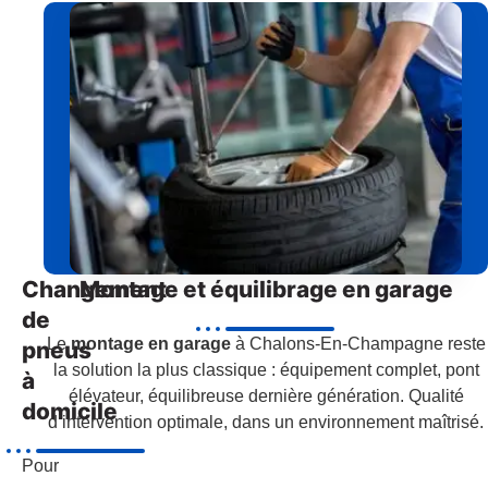
Changement
Montage et équilibrage en garage
de
Le
montage en garage
à Chalons-En-Champagne reste
pneus
la solution la plus classique : équipement complet, pont
à
élévateur, équilibreuse dernière génération. Qualité
domicile
d’intervention optimale, dans un environnement maîtrisé.
Pour